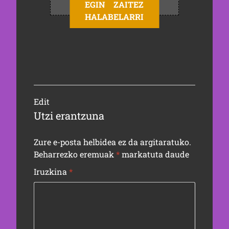
EGIN ZAITEZ
HALABELARRI
Edit
Utzi erantzuna
Zure e-posta helbidea ez da argitaratuko.
Beharrezko eremuak
*
markatuta daude
Iruzkina
*