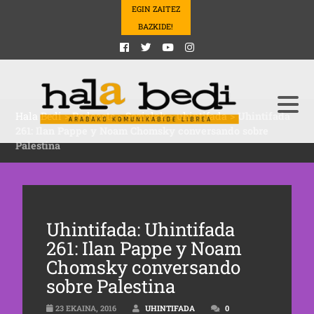
EGIN ZAITEZ
BAZKIDE!
Hala Bedi
>
Podcasts
>
Sozialak
>
uhintifada
>
Uhintifada
261: Ilan Pappe y Noam Chomsky conversando sobre
Palestina
Uhintifada: Uhintifada
261: Ilan Pappe y Noam
Chomsky conversando
sobre Palestina
23 EKAINA, 2016
UHINTIFADA
0