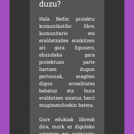
duzu?
Hala Bedin proiektu
komunikatibo libre,
komunitario eta
eraldatzailea eraikitzen
ari gara. Egunero,
ehundaka gara
proiektuan parte
hartzen dugun
pertsonak, eragiten
digun errealitatea
behatuz eta hura
eraldatzen saiatuz, herri
mugimenduekin batera.
Gure edukiak libreak
dira, inork ez digulako
agintzen zer argitaratu