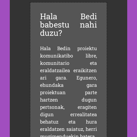
Hala Bedi
babestu nahi
duzu?
Hala Bedin proiektu
komunikatibo libre,
komunitario eta
eraldatzailea eraikitzen
ari gara. Egunero,
ehundaka gara
proiektuan parte
hartzen dugun
pertsonak, eragiten
digun errealitatea
behatuz eta hura
eraldatzen saiatuz, herri
mugimenduekin batera.