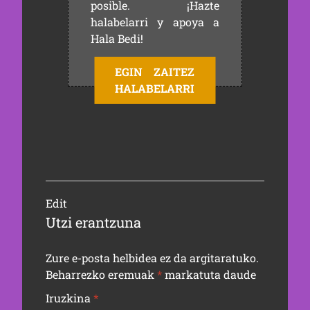
posible. ¡Hazte
halabelarri y apoya a
Hala Bedi!
EGIN ZAITEZ
HALABELARRI
Edit
Utzi erantzuna
Zure e-posta helbidea ez da argitaratuko.
Beharrezko eremuak
*
markatuta daude
Iruzkina
*