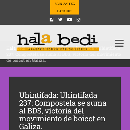
EGIN ZAITEZ
BAZKIDE!
Hala Bedi
>
Podcasts
>
Sozialak
>
uhintifada
>
Uhintifada
237: Compostela se suma al BDS, victoria del movimiento
de boicot en Galiza.
Uhintifada: Uhintifada
237: Compostela se suma
al BDS, victoria del
movimiento de boicot en
Galiza.