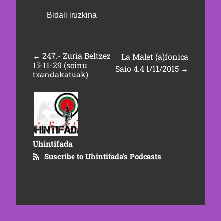
←
247.- Zuria Beltzez
La Malet (a)fonica
15-11-29 (soinu
Saio 4.4 1/11/2015
→
txandakatuak)
Uhintifada
Suscribe to Uhintifada's Podcasts