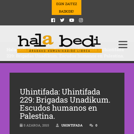
EGIN ZAITEZ
BAZKIDE!
Hala Bedi
>
Podcasts
>
Sozialak
>
uhintifada
>
Uhintifada
229: Brigadas Unadikum. Escudos humanos en Palestina.
Uhintifada: Uhintifada
229: Brigadas Unadikum.
Escudos humanos en
Palestina.
5 AZAROA, 2015
UHINTIFADA
0