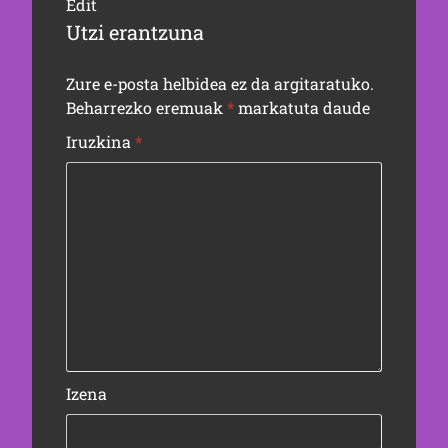
Edit
Utzi erantzuna
Zure e-posta helbidea ez da argitaratuko.
Beharrezko eremuak
*
markatuta daude
Iruzkina
*
Izena