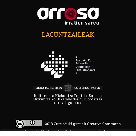
LAGUNTZAILEAK
2018 Gure eduki guztiak Creative Commons
Aitortu 4.0 Nazioartekoa Baimen baten mende daude.