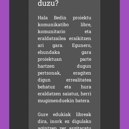
duzu?
Hala Bedin proiektu
komunikatibo libre,
komunitario eta
eraldatzailea eraikitzen
ari gara. Egunero,
ehundaka gara
proiektuan parte
hartzen dugun
pertsonak, eragiten
digun errealitatea
behatuz eta hura
eraldatzen saiatuz, herri
mugimenduekin batera.
Gure edukiak libreak
dira, inork ez digulako
agintzen zer argitaratu