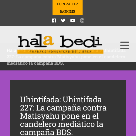
EGIN ZAITEZ
BAZKIDE!
Hala Bedi
>
Podcasts
>
Sozialak
>
uhintifada
>
Uhintifada
227: La campaña contra Matisyahu pone en el candelero
mediático la campaña BDS.
Uhintifada: Uhintifada
227: La campaña contra
Matisyahu pone en el
candelero mediático la
campaña BDS.