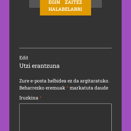
EGIN ZAITEZ
HALABELARRI
Edit
Utzi erantzuna
Zure e-posta helbidea ez da argitaratuko.
Beharrezko eremuak
*
markatuta daude
Iruzkina
*