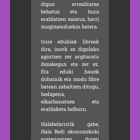
digun errealitatea
behatuz eta hura
eraldatzen saiatuz, herri
mugimenduekin batera.
Gure edukiak libreak
dira, inork ez digulako
agintzen zer argitaratu
dezakegun eta zer ez.
Eta eduki hauek
dohainik eta modu libre
batean zabaltzen ditugu,
hedapena,
elkarbanatzea eta
eraldaketa helburu.
Halabelarririk gabe,
Hala Bedi ekonomikoki
sostengatzen duten