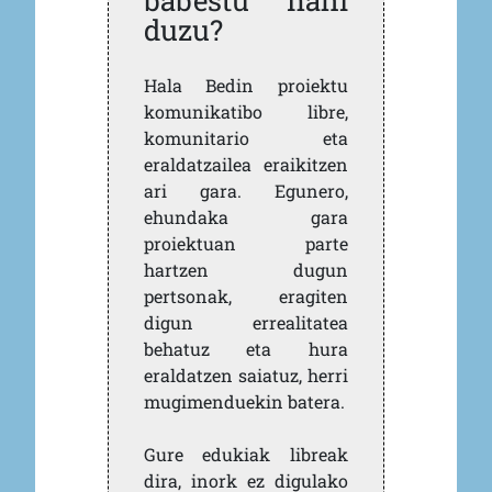
babestu nahi
duzu?
Hala Bedin proiektu
komunikatibo libre,
komunitario eta
eraldatzailea eraikitzen
ari gara. Egunero,
ehundaka gara
proiektuan parte
hartzen dugun
pertsonak, eragiten
digun errealitatea
behatuz eta hura
eraldatzen saiatuz, herri
mugimenduekin batera.
Gure edukiak libreak
dira, inork ez digulako