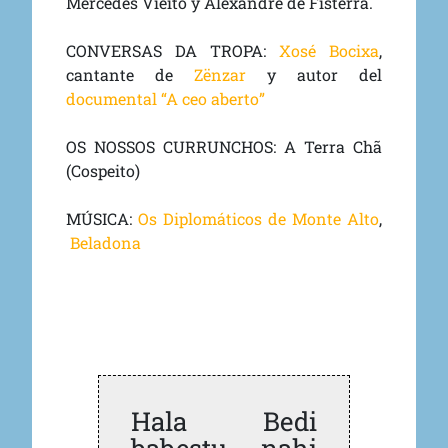
Mercedes Vieito y Alexandre de Fisterra.
CONVERSAS DA TROPA:
Xosé Bocixa
,
cantante de
Zënzar
y autor del
documental “A ceo aberto”
OS NOSSOS CURRUNCHOS: A Terra Chã
(Cospeito)
MÚSICA:
Os Diplomáticos de Monte Alto
,
Beladona
Hala Bedi