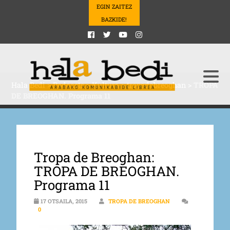
EGIN ZAITEZ
BAZKIDE!
Hala Bedi
>
Podcasts
>
Kultura
>
tropadobreoghan
>
TROPA
DE BREOGHAN. Programa 11
Tropa de Breoghan:
TROPA DE BREOGHAN.
Programa 11
17 OTSAILA, 2015
TROPA DE BREOGHAN
0