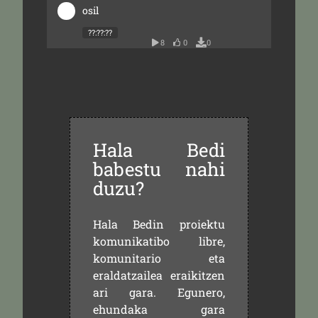
osil
??:??:??
8
0
0
Hala Bedi
babestu nahi
duzu?
Hala Bedin proiektu
komunikatibo libre,
komunitario eta
eraldatzailea eraikitzen
ari gara. Egunero,
ehundaka gara