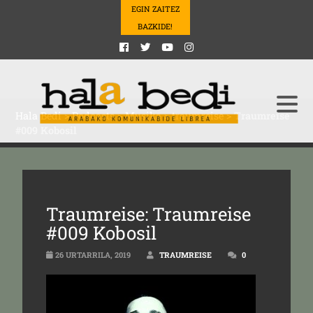
EGIN ZAITEZ
BAZKIDE!
Hala Bedi
>
Podcasts
>
Musika
>
traumreise
>
Traumreise
#009 Kobosil
Traumreise: Traumreise
#009 Kobosil
26 URTARRILA, 2019
TRAUMREISE
0