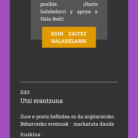
posible. ¡Hazte
halabelarri y apoya a
Hala Bedi!
EGIN ZAITEZ
HALABELARRI
Edit
Utzi erantzuna
Zure e-posta helbidea ez da argitaratuko.
Beharrezko eremuak
*
markatuta daude
Iruzkina
*