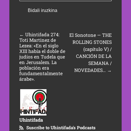
←
Uhintifada 274:
El Sonotone — THE
Toti Martinez de
ROLLING STONES
Lezea: «En el siglo
(capítulo V) /
XIII había el doble de
CANCIÓN DE LA
judíos en Tudela que
en Jerusalem. La
SEMANA /
población era
NOVEDADES…
→
fundamentalmente
árabe».
Uhintifada
Suscribe to Uhintifada's Podcasts