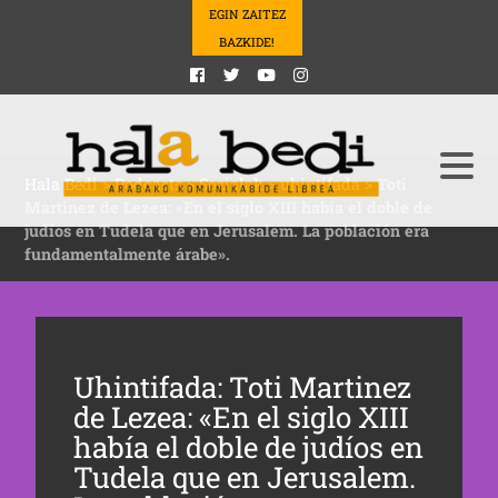
EGIN ZAITEZ
BAZKIDE!
Hala Bedi
>
Podcasts
>
Sozialak
>
uhintifada
>
Toti
Martinez de Lezea: «En el siglo XIII había el doble de
judíos en Tudela que en Jerusalem. La población era
fundamentalmente árabe».
Uhintifada: Toti Martinez
de Lezea: «En el siglo XIII
había el doble de judíos en
Tudela que en Jerusalem.