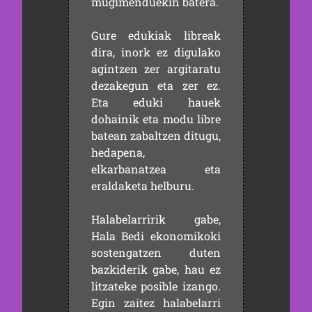
mugimenduekin batera.
Gure edukiak libreak
dira, inork ez digulako
agintzen zer argitaratu
dezakegun eta zer ez.
Eta eduki hauek
dohainik eta modu libre
batean zabaltzen ditugu,
hedapena,
elkarbanatzea eta
eraldaketa helburu.
Halabelarririk gabe,
Hala Bedi ekonomikoki
sostengatzen duten
bazkiderik gabe, hau ez
litzateke posible izango.
Egin zaitez halabelarri