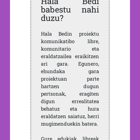
Hala Bedi
babestu nahi
duzu?
Hala Bedin proiektu
komunikatibo libre,
komunitario eta
eraldatzailea eraikitzen
ari gara. Egunero,
ehundaka gara
proiektuan parte
hartzen dugun
pertsonak, eragiten
digun errealitatea
behatuz eta hura
eraldatzen saiatuz, herri
mugimenduekin batera.
Gure edukiak libreak