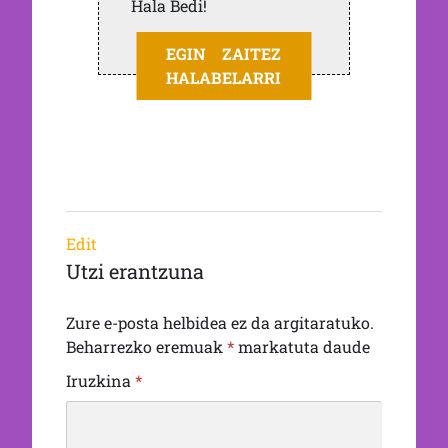
Hala Bedi!
EGIN ZAITEZ
HALABELARRI
Edit
Utzi erantzuna
Zure e-posta helbidea ez da argitaratuko.
Beharrezko eremuak
*
markatuta daude
Iruzkina
*