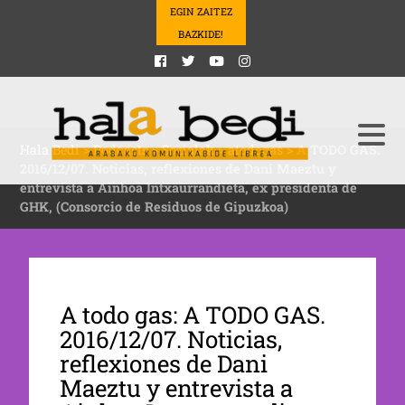
EGIN ZAITEZ
BAZKIDE!
Hala Bedi
>
Podcasts
>
Sozialak
>
atodogas
>
A TODO GAS.
2016/12/07. Noticias, reflexiones de Dani Maeztu y
entrevista a Ainhoa Intxaurrandieta, ex presidenta de
GHK, (Consorcio de Residuos de Gipuzkoa)
A todo gas: A TODO GAS.
2016/12/07. Noticias,
reflexiones de Dani
Maeztu y entrevista a