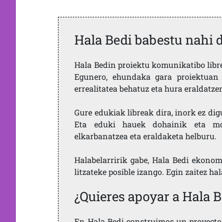
Hala Bedi babestu nahi 
Hala Bedin proiektu komunikatibo libre,
Egunero, ehundaka gara proiektuan 
errealitatea behatuz eta hura eraldatz
Gure edukiak libreak dira, inork ez dig
Eta eduki hauek dohainik eta mod
elkarbanatzea eta eraldaketa helburu.
Halabelarririk gabe, Hala Bedi ekonom
litzateke posible izango. Egin zaitez ha
¿Quieres apoyar a Hala B
En Hala Bedi construimos un proyecto 