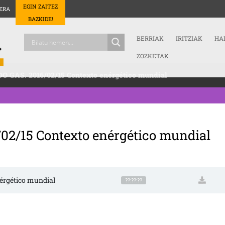
EGIN ZAITEZ
ERA
BAZKIDE!
BERRIAK
IRITZIAK
HA
ZOZKETAK
O GAS. 2016/02/15 Contexto enérgético mundial
/02/15 Contexto enérgético mundial
nérgético mundial
??:??:??