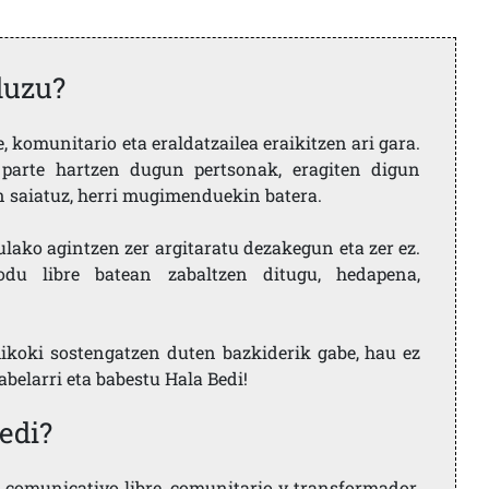
duzu?
 komunitario eta eraldatzailea eraikitzen ari gara.
parte hartzen dugun pertsonak, eragiten digun
en saiatuz, herri mugimenduekin batera.
ulako agintzen zer argitaratu dezakegun eta zer ez.
u libre batean zabaltzen ditugu, hedapena,
ikoki sostengatzen duten bazkiderik gabe, hau ez
labelarri eta babestu Hala Bedi!
edi?
comunicativo libre, comunitario y transformador.