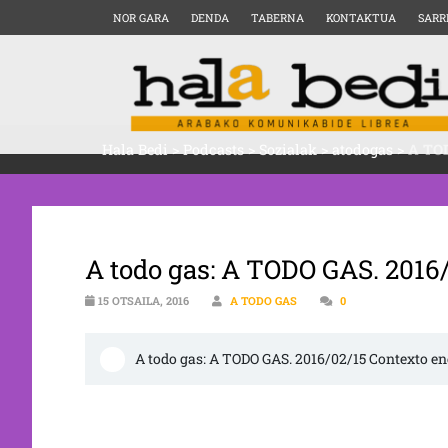
NOR GARA
DENDA
TABERNA
KONTAKTUA
SARR
Hala Bedi
>
Podcasts
>
Sozialak
>
atodogas
>
A TOD
A todo gas: A TODO GAS. 2016
15 OTSAILA, 2016
A TODO GAS
0
A todo gas: A TODO GAS. 2016/02/15 Contexto e