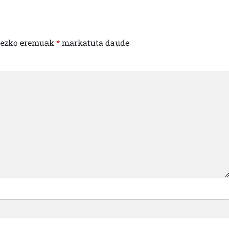
rezko eremuak
*
markatuta daude