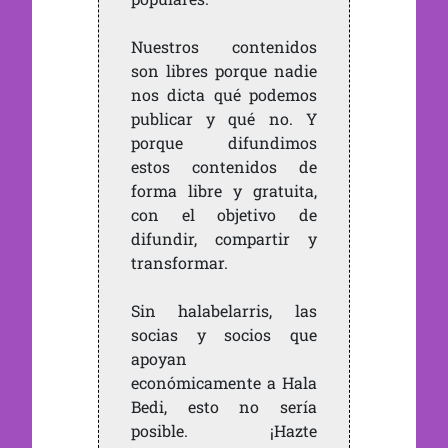
Nuestros contenidos
son libres porque nadie
nos dicta qué podemos
publicar y qué no. Y
porque difundimos
estos contenidos de
forma libre y gratuita,
con el objetivo de
difundir, compartir y
transformar.
Sin halabelarris, las
socias y socios que
apoyan
económicamente a Hala
Bedi, esto no sería
posible. ¡Hazte