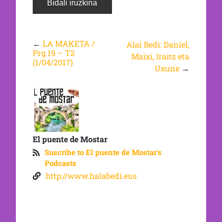
←
LA MAKETA /
Alai Bedi: Daniel,
Prg.19 – T2
Maixi, Iraitz eta
(1/04/2017)
Uxune
→
El puente de Mostar
Suscribe to El puente de Mostar's
Podcasts
http://www.halabedi.eus