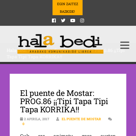
EGIN ZAITEZ
BAZKIDE!
Hala Bedi
>
Podcasts
>
Sozialak
>
puente
>
PROG.86 ¡¡Tipi
Tapa Tipi Tapa KORRIKA!!
El puente de Mostar:
PROG.86 ¡¡Tipi Tapa Tipi
Tapa KORRIKA!!
2 APIRILA, 2017
EL PUENTE DE MOSTAR
0
Guk ere animatu gara aurten