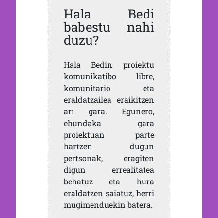
Hala Bedi
babestu nahi
duzu?
Hala Bedin proiektu
komunikatibo libre,
komunitario eta
eraldatzailea eraikitzen
ari gara. Egunero,
ehundaka gara
proiektuan parte
hartzen dugun
pertsonak, eragiten
digun errealitatea
behatuz eta hura
eraldatzen saiatuz, herri
mugimenduekin batera.