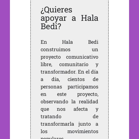
¿Quieres
apoyar a Hala
Bedi?
En Hala Bedi
construimos un
proyecto comunicativo
libre, comunitario y
transformador. En el día
a día, cientos de
personas participamos
en este proyecto,
observando la realidad
que nos afecta y
tratando de
transformarla junto a
los movimientos
populares.