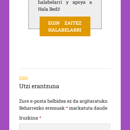
halabelarri y apoya a
Hala Bedi!
EGIN ZAITEZ
HALABELARRI
Edit
Utzi erantzuna
Zure e-posta helbidea ez da argitaratuko.
Beharrezko eremuak
*
markatuta daude
Iruzkina
*