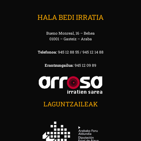
HALA BEDI IRRATIA
Bueno Monreal, 16 – Behea
01001 – Gasteiz – Araba
Telefonoa:
945 12 88 55 / 945 12 14 88
Erantzungailua:
945 12 09 89
LAGUNTZAILEAK