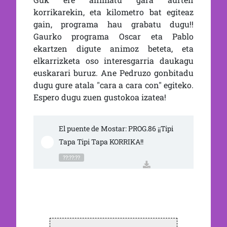
korrikarekin, eta kilometro bat egiteaz
gain, programa hau grabatu dugu!!
Gaurko programa Oscar eta Pablo
ekartzen digute animoz beteta, eta
elkarrizketa oso interesgarria daukagu
euskarari buruz. Ane Pedruzo gonbitadu
dugu gure atala "cara a cara con" egiteko.
Espero dugu zuen gustokoa izatea!
El puente de Mostar: PROG.86 ¡¡Tipi 
Tapa Tipi Tapa KORRIKA!!
??:??:??