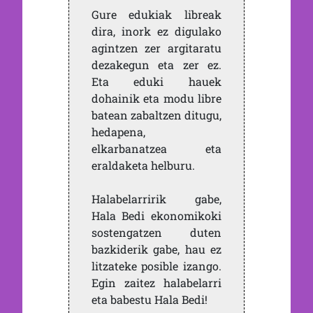
Gure edukiak libreak
dira, inork ez digulako
agintzen zer argitaratu
dezakegun eta zer ez.
Eta eduki hauek
dohainik eta modu libre
batean zabaltzen ditugu,
hedapena,
elkarbanatzea eta
eraldaketa helburu.
Halabelarririk gabe,
Hala Bedi ekonomikoki
sostengatzen duten
bazkiderik gabe, hau ez
litzateke posible izango.
Egin zaitez halabelarri
eta babestu Hala Bedi!