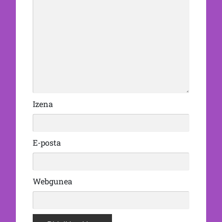
Izena
E-posta
Webgunea