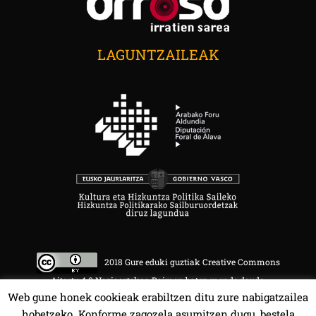
LAGUNTZAILEAK
2018 Gure eduki guztiak Creative Commons
Aitortu 4.0 Nazioartekoa Baimen baten mende daude.
Web gune honek cookieak erabiltzen ditu zure nabigatzailea
hobetzeko. Konforme zagozela asumitzen dugu, bestela