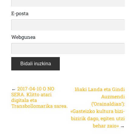
E-posta
Webgunea
←
2017-04-10 O NO
Iñaki Landa eta Gindi
SERA. Klitto atari
Auzmendi
digitala eta
(‘Orainaldian’):
Transbollomarika sarea.
«Gasteizko kultura bizi-
bizirik dago, egiten utzi
behar zaio»
→