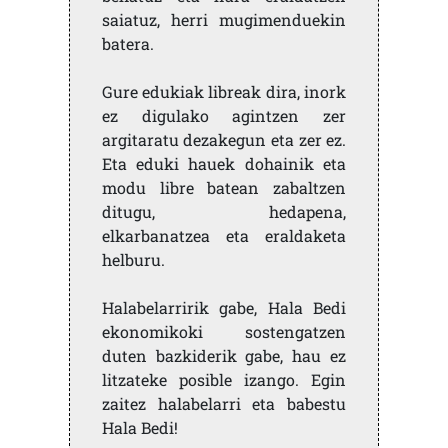
saiatuz, herri mugimenduekin
batera.
Gure edukiak libreak dira, inork
ez digulako agintzen zer
argitaratu dezakegun eta zer ez.
Eta eduki hauek dohainik eta
modu libre batean zabaltzen
ditugu, hedapena,
elkarbanatzea eta eraldaketa
helburu.
Halabelarririk gabe, Hala Bedi
ekonomikoki sostengatzen
duten bazkiderik gabe, hau ez
litzateke posible izango. Egin
zaitez halabelarri eta babestu
Hala Bedi!