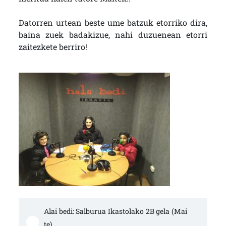
Datorren urtean beste ume batzuk etorriko dira,
baina zuek badakizue, nahi duzuenean etorri
zaitezkete berriro!
Alai bedi: Salburua Ikastolako 2B gela (Mai
te)