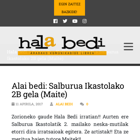
EGIN ZAITEZ
BAZKIDE!
Hala Bedi
>
Podcasts
>
Kultura
>
alaibedi
>
Salburua
Ikastolako 2B gela (Maite)
Alai bedi: Salburua Ikastolako
2B gela (Maite)
11 APIRILA, 2017
ALAI BEDI
0
Zorioneko gaude Hala Bedi irratian!! Aurten ere
Salburua Ikastolatik 2. mailako neska-mutilak
etorri dira irratsaioak egitera. Ze artistak!! Eta ze
meritua haien tutore Maitek!!