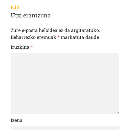
Edit
Utzi erantzuna
Zure e-posta helbidea ez da argitaratuko.
Beharrezko eremuak
*
markatuta daude
Iruzkina
*
Izena