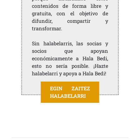
contenidos de forma libre y
gratuita, con el objetivo de
difundir, compartir y
transformar.
Sin halabelarris, las socias y
socios que apoyan
económicamente a Hala Bedi,
esto no sería posible. ¡Hazte
halabelarri y apoya a Hala Bedi!
EGIN ZAITEZ
HALABELARRI