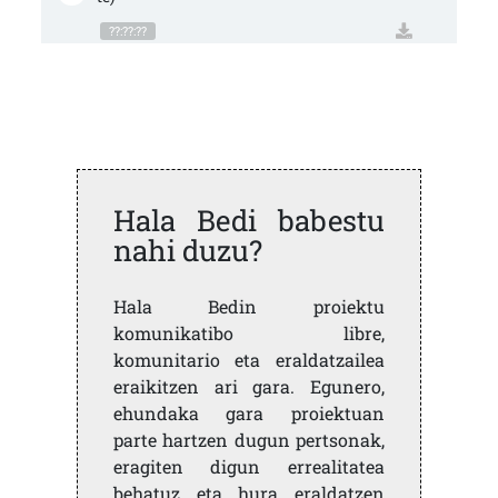
??:??:??
Hala Bedi babestu
nahi duzu?
Hala Bedin proiektu
komunikatibo libre,
komunitario eta eraldatzailea
eraikitzen ari gara. Egunero,
ehundaka gara proiektuan
parte hartzen dugun pertsonak,
eragiten digun errealitatea
behatuz eta hura eraldatzen