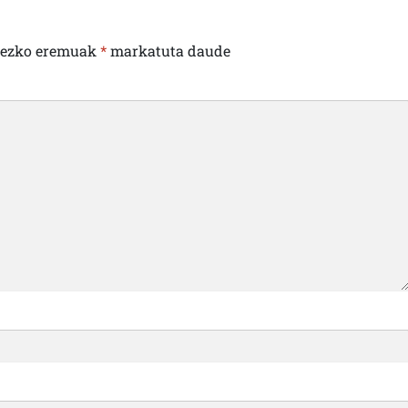
rezko eremuak
*
markatuta daude