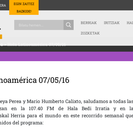
EGIN ZAITEZ
ERA
BAZKIDE!
BERRIAK
IRITZIAK
HA
ZOZKETAK
ca
>
Hola Latinoamérica 07/05/16
inoamérica 07/05/16
eya Perea y Mario Humberto Calixto, saludamos a todas la
izan en la 107.40 FM de Hala Bedi Irratia y en l
skal Herria para el mundo en este recorrido semanal qu
nidos del programa: