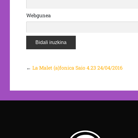
Webgunea
←
La Malet (a)fonica Saio 4.23 24/04/2016