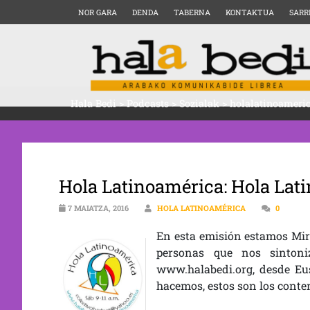
NOR GARA
DENDA
TABERNA
KONTAKTUA
SARR
Hala Bedi
>
Podcasts
>
Sozialak
>
holalatinoameri
Hola Latinoamérica: Hola Lat
7 MAIATZA, 2016
HOLA LATINOAMÉRICA
0
En esta emisió
n estamos Mir
personas que nos sinton
www.halabedi.org, desde Eu
hacemos, estos son los conte