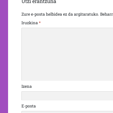
Utzi erantzuna
Zure e-posta helbidea ez da argitaratuko.
Behar
Iruzkina
*
Izena
E-posta