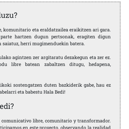
duzu?
 komunitario eta eraldatzailea eraikitzen ari gara.
parte hartzen dugun pertsonak, eragiten digun
en saiatuz, herri mugimenduekin batera.
ulako agintzen zer argitaratu dezakegun eta zer ez.
u libre batean zabaltzen ditugu, hedapena,
ikoki sostengatzen duten bazkiderik gabe, hau ez
labelarri eta babestu Hala Bedi!
edi?
comunicativo libre, comunitario y transformador.
rticipamos en este proyecto, observando la realidad