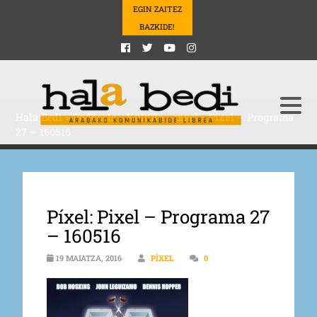
EGIN ZAITEZ
BAZKIDE!
Hala Bedi
>
Podcasts
>
Kultura
>
pixel
>
Pixel – Programa
27 – 160516
Píxel: Pixel – Programa 27
– 160516
19 MAIATZA, 2016
PÍXEL
0