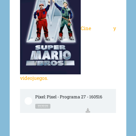
Cine y
videojuegos.
Píxel: Pixel - Programa 27 - 160516
??:??:??