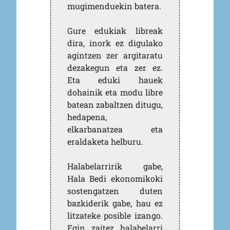
mugimenduekin batera.
Gure edukiak libreak
dira, inork ez digulako
agintzen zer argitaratu
dezakegun eta zer ez.
Eta eduki hauek
dohainik eta modu libre
batean zabaltzen ditugu,
hedapena,
elkarbanatzea eta
eraldaketa helburu.
Halabelarririk gabe,
Hala Bedi ekonomikoki
sostengatzen duten
bazkiderik gabe, hau ez
litzateke posible izango.
Egin zaitez halabelarri