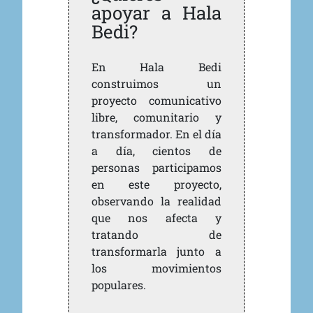
apoyar a Hala
Bedi?
En Hala Bedi
construimos un
proyecto comunicativo
libre, comunitario y
transformador. En el día
a día, cientos de
personas participamos
en este proyecto,
observando la realidad
que nos afecta y
tratando de
transformarla junto a
los movimientos
populares.