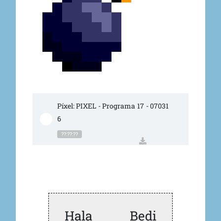
Píxel: PIXEL - Programa 17 - 07031
6
??:??:??
Hala Bedi