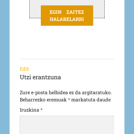
EGIN ZAITEZ
HALABELARRI
Edit
Utzi erantzuna
Zure e-posta helbidea ez da argitaratuko.
Beharrezko eremuak
*
markatuta daude
Iruzkina
*