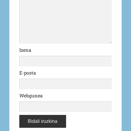
Izena
E-posta
Webgunea