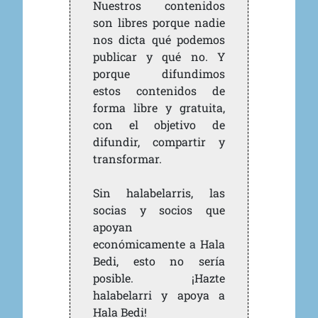
Nuestros contenidos
son libres porque nadie
nos dicta qué podemos
publicar y qué no. Y
porque difundimos
estos contenidos de
forma libre y gratuita,
con el objetivo de
difundir, compartir y
transformar.
Sin halabelarris, las
socias y socios que
apoyan
económicamente a Hala
Bedi, esto no sería
posible. ¡Hazte
halabelarri y apoya a
Hala Bedi!