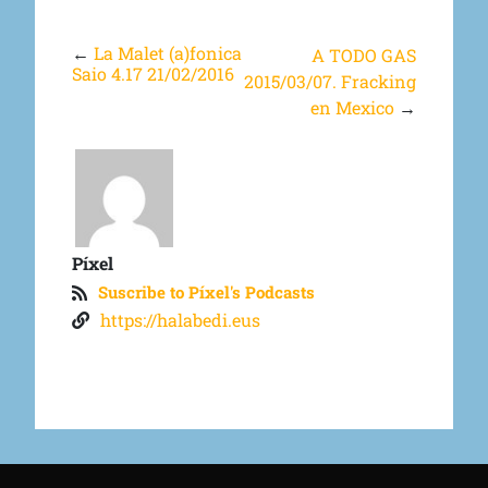
←
La Malet (a)fonica
A TODO GAS
Saio 4.17 21/02/2016
2015/03/07. Fracking
en Mexico
→
Píxel
Suscribe to Píxel's Podcasts
https://halabedi.eus