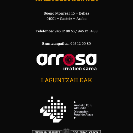
Bueno Monreal, 16 – Behea
01001 – Gasteiz – Araba
Telefonoa:
945 12 88 55 / 945 12 14 88
Erantzungailua:
945 12 09 89
LAGUNTZAILEAK