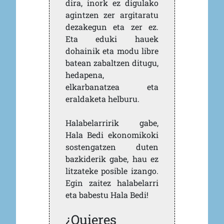
dira, inork ez digulako
agintzen zer argitaratu
dezakegun eta zer ez.
Eta eduki hauek
dohainik eta modu libre
batean zabaltzen ditugu,
hedapena,
elkarbanatzea eta
eraldaketa helburu.
Halabelarririk gabe,
Hala Bedi ekonomikoki
sostengatzen duten
bazkiderik gabe, hau ez
litzateke posible izango.
Egin zaitez halabelarri
eta babestu Hala Bedi!
¿Quieres