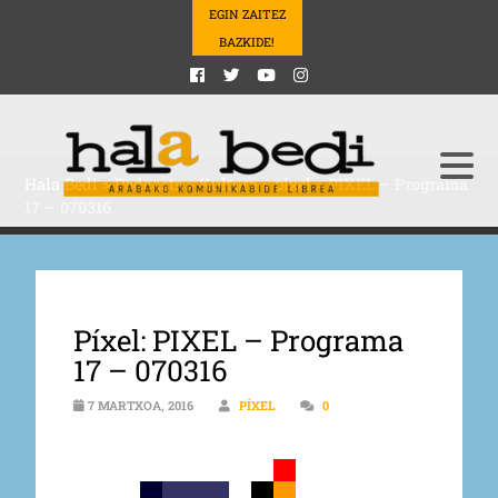
EGIN ZAITEZ
BAZKIDE!
Hala Bedi
>
Podcasts
>
Kultura
>
pixel
>
PIXEL – Programa
17 – 070316
Píxel: PIXEL – Programa
17 – 070316
7 MARTXOA, 2016
PÍXEL
0