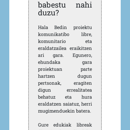
babestu nahi
duzu?
Hala Bedin proiektu
komunikatibo libre,
komunitario eta
eraldatzailea eraikitzen
ari gara. Egunero,
ehundaka gara
proiektuan parte
hartzen dugun
pertsonak, eragiten
digun errealitatea
behatuz eta hura
eraldatzen saiatuz, herri
mugimenduekin batera.
Gure edukiak libreak