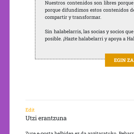
Nuestros contenidos son libres porque
porque difundimos estos contenidos de f
compartir y transformar.
Sin halabelarris, las socias y socios q
posible. ¡Hazte halabelarri y apoya a Ha
EGIN Z
Edit
Utzi erantzuna
Zure e-posta helbidea ez da argitaratuko.
Behar