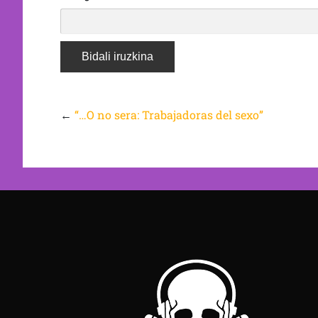
←
“…O no sera: Trabajadoras del sexo”