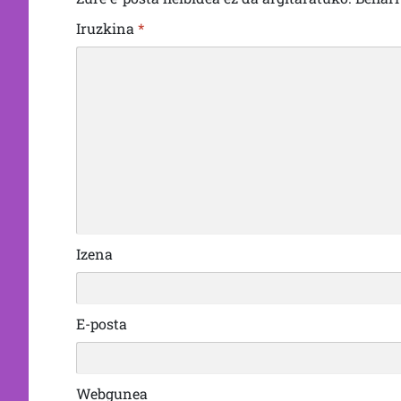
Iruzkina
*
Izena
E-posta
Webgunea