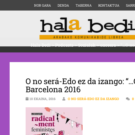
NOR GARA
DENDA
TABERNA
KONTAKTUA
SARR
Hala Bedi
>
Podcasts
>
Sozialak
>
onosera
>
“…O no
O no será-Edo ez da izango: “…
Barcelona 2016
10 EKAINA, 2016
O NO SERÁ-EDO EZ DA IZANGO
0