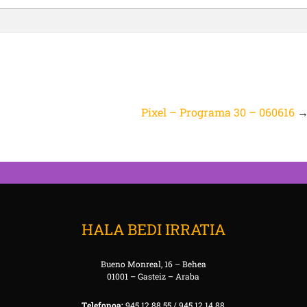
Pixel – Programa 30 – 060616
HALA BEDI IRRATIA
Bueno Monreal, 16 – Behea
01001 – Gasteiz – Araba
Telefonoa:
945 12 88 55 / 945 12 14 88