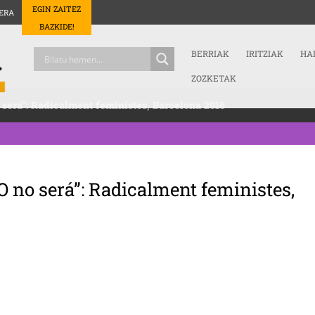
EGIN ZAITEZ
ERA
BAZKIDE!
BERRIAK
IRITZIAK
HA
ZOZKETAK
 será”: Radicalment feministes, Barcelona 2016
O no será”: Radicalment feministes,