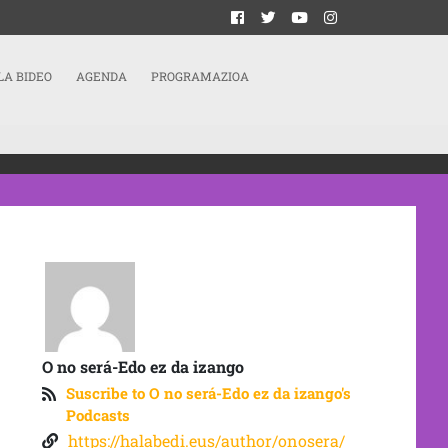
LA BIDEO
AGENDA
PROGRAMAZIOA
O no será-Edo ez da izango
Suscribe to O no será-Edo ez da izango's
Podcasts
https://halabedi.eus/author/onosera/