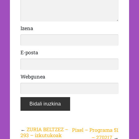
Izena
E-posta
Webgunea
←
ZURIA BELTZEZ –
Pixel – Programa 51
293 – izkutukoak
– 270217
→