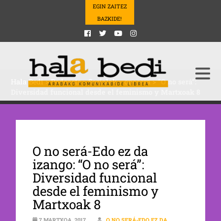
EGIN ZAITEZ
BAZKIDE!
Hala Bedi
>
Podcasts
>
Sozialak
>
onosera
>
“O no será”:
Diversidad funcional desde el feminismo y Martxoak 8
O no será-Edo ez da
izango: “O no será”:
Diversidad funcional
desde el feminismo y
Martxoak 8
7 MARTXOA, 2017
O NO SERÁ-EDO EZ DA