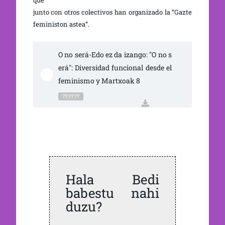
que
junto con otros colectivos han organizado la “Gazte
feministon astea”.
O no será-Edo ez da izango: "O no s
erá": Diversidad funcional desde el 
feminismo y Martxoak 8
??:??:??
Hala Bedi
babestu nahi
duzu?