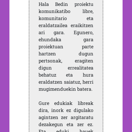
Hala Bedin proiektu
komunikatibo libre,
komunitario eta
eraldatzailea eraikitzen
ari gara. Egunero,
ehundaka gara
proiektuan parte
hartzen dugun
pertsonak, eragiten
digun errealitatea
behatuz eta hura
eraldatzen saiatuz, herri
mugimenduekin batera.
Gure edukiak libreak
dira, inork ez digulako
agintzen zer argitaratu
dezakegun eta zer ez.
Eta eduki hauek