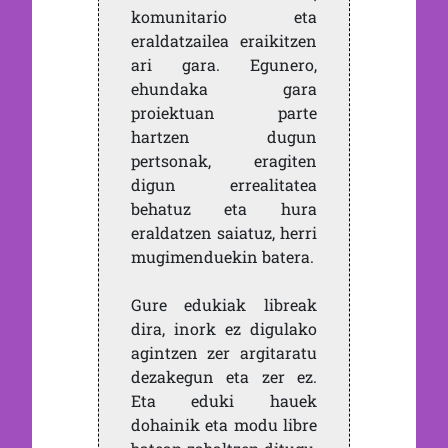
komunitario eta
eraldatzailea eraikitzen
ari gara. Egunero,
ehundaka gara
proiektuan parte
hartzen dugun
pertsonak, eragiten
digun errealitatea
behatuz eta hura
eraldatzen saiatuz, herri
mugimenduekin batera.
Gure edukiak libreak
dira, inork ez digulako
agintzen zer argitaratu
dezakegun eta zer ez.
Eta eduki hauek
dohainik eta modu libre