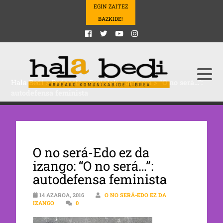
EGIN ZAITEZ
BAZKIDE!
Hala Bedi
>
Podcasts
>
Sozialak
>
onosera
>
“O no será…”:
autodefensa feminista
O no será-Edo ez da
izango: “O no será…”:
autodefensa feminista
14 AZAROA, 2016
O NO SERÁ-EDO EZ DA
IZANGO
0