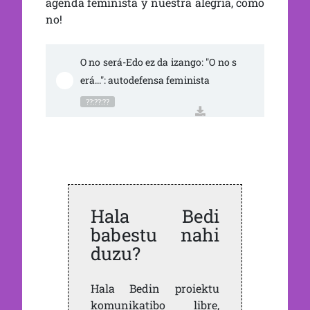
agenda feminista y nuestra alegría, cómo
no!
O no será-Edo ez da izango: "O no s
erá...": autodefensa feminista
??:??:??
Hala Bedi
babestu nahi
duzu?
Hala Bedin proiektu
komunikatibo libre,