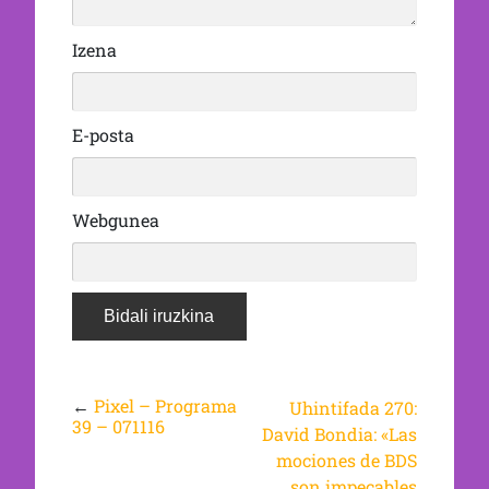
Izena
E-posta
Webgunea
←
Pixel – Programa
Uhintifada 270:
39 – 071116
David Bondia: «Las
mociones de BDS
son impecables