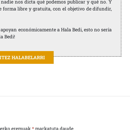
 nadie nos dicta qué podemos publicar y qué no. Y
orma libre y gratuita, con el objetivo de difundir,
ue apoyan económicamente a Hala Bedi, esto no sería
la Bedi!
AITEZ HALABELARRI
rezko eremuak
*
markatuta daude