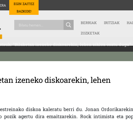
EGIN ZAITEZ
ERA
BAZKIDE!
BERRIAK
IRITZIAK
HA
ZOZKETAK
tauk: “Bilaketan izeneko diskoarekin, lehen zikloa osatu dugu”
etan izeneko diskoarekin, lehen
estreinako diskoa kaleratu berri du. Jonan Ordorikareki
 pozik agertu dira emaitzarekin. Rock intimista eta po
.