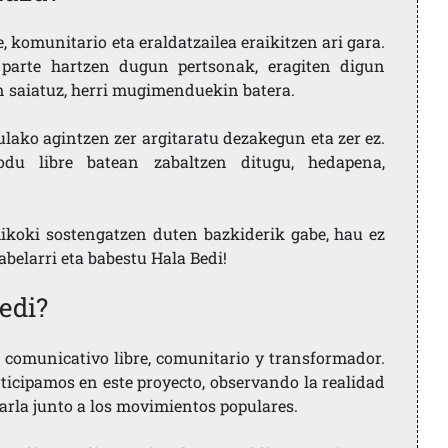
 komunitario eta eraldatzailea eraikitzen ari gara.
parte hartzen dugun pertsonak, eragiten digun
en saiatuz, herri mugimenduekin batera.
ulako agintzen zer argitaratu dezakegun eta zer ez.
u libre batean zabaltzen ditugu, hedapena,
ikoki sostengatzen duten bazkiderik gabe, hau ez
labelarri eta babestu Hala Bedi!
edi?
comunicativo libre, comunitario y transformador.
rticipamos en este proyecto, observando la realidad
arla junto a los movimientos populares.