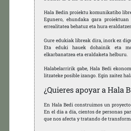
Hala Bedin proiektu komunikatibo libre,
Egunero, ehundaka gara proiektuan 
errealitatea behatuz eta hura eraldatz
Gure edukiak libreak dira, inork ez dig
Eta eduki hauek dohainik eta mod
elkarbanatzea eta eraldaketa helburu.
Halabelarririk gabe, Hala Bedi ekonom
litzateke posible izango. Egin zaitez ha
¿Quieres apoyar a Hala B
En Hala Bedi construimos un proyecto 
En el día a día, cientos de personas pa
que nos afecta y tratando de transform