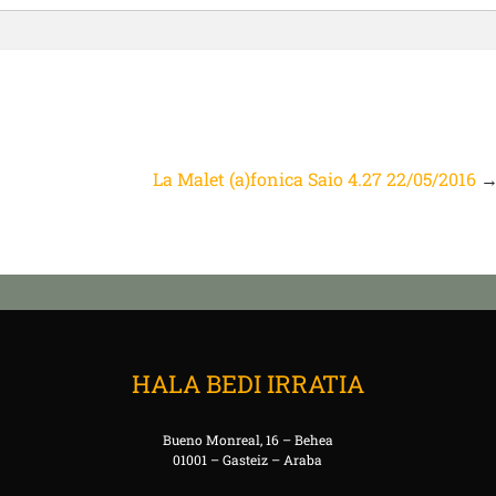
La Malet (a)fonica Saio 4.27 22/05/2016
HALA BEDI IRRATIA
Bueno Monreal, 16 – Behea
01001 – Gasteiz – Araba