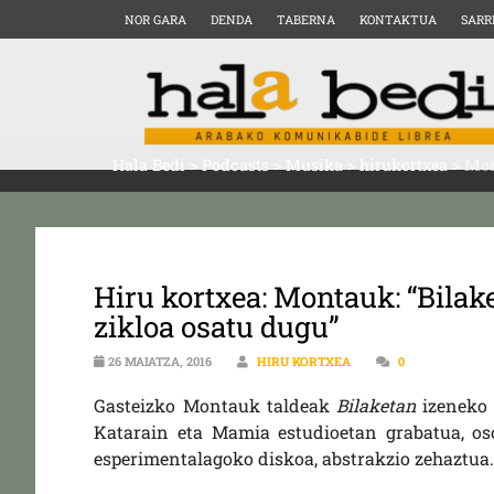
NOR GARA
DENDA
TABERNA
KONTAKTUA
SARR
Hala Bedi
>
Podcasts
>
Musika
>
hirukortxea
>
Mon
Hiru kortxea: Montauk: “Bilak
zikloa osatu dugu”
26 MAIATZA, 2016
HIRU KORTXEA
0
Gasteizko Montauk taldeak
Bilaketan
izeneko 
Katarain eta Mamia estudioetan grabatua, oso
esperimentalagoko diskoa, abstrakzio zehaztua