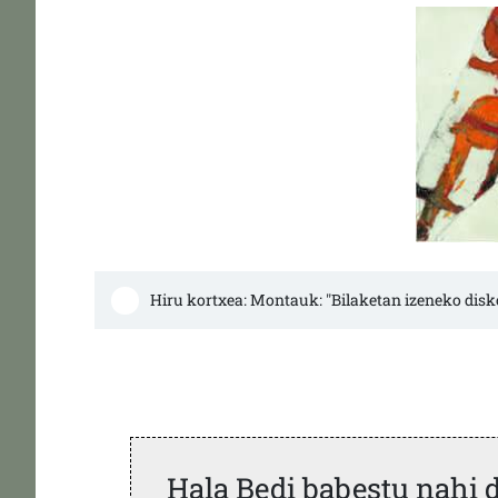
Hiru kortxea: Montauk: "Bilaketan izeneko disk
Hala Bedi babestu nahi 