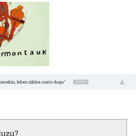
oarekin, lehen zikloa osatu dugu"
??:??:??
duzu?