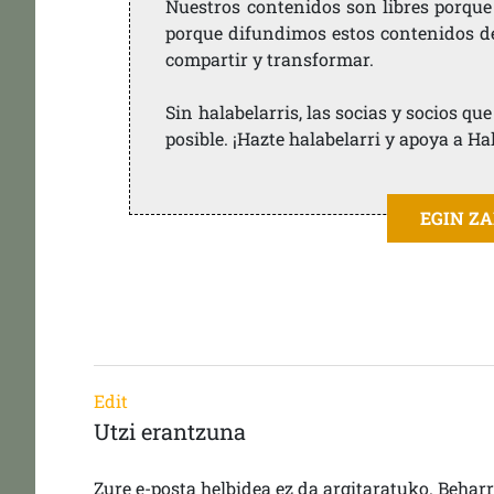
Nuestros contenidos son libres porque
porque difundimos estos contenidos de f
compartir y transformar.
Sin halabelarris, las socias y socios q
posible. ¡Hazte halabelarri y apoya a Ha
EGIN Z
Edit
Utzi erantzuna
Zure e-posta helbidea ez da argitaratuko.
Behar