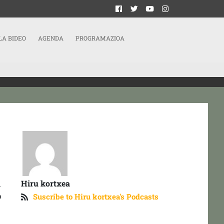
LA BIDEO
AGENDA
PROGRAMAZIOA
Hiru kortxea
n
p
Suscribe to Hiru kortxea's Podcasts