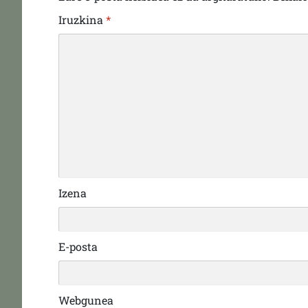
Iruzkina
*
Izena
E-posta
Webgunea