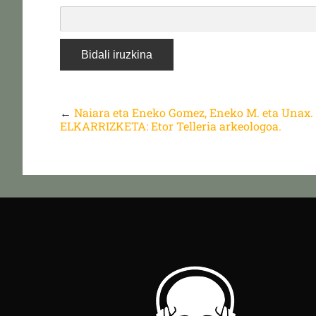
←
Naiara eta Eneko Gomez, Eneko M. eta Unax.
ELKARRIZKETA: Etor Telleria arkeologoa.