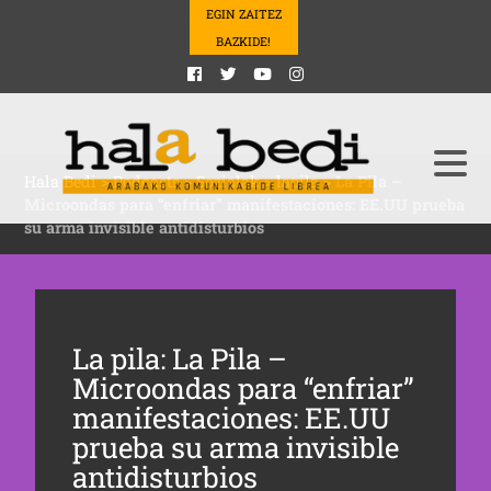
EGIN ZAITEZ
BAZKIDE!
Hala Bedi
>
Podcasts
>
Sozialak
>
lapila
>
La Pila –
Microondas para “enfriar” manifestaciones: EE.UU prueba
su arma invisible antidisturbios
La pila: La Pila –
Microondas para “enfriar”
manifestaciones: EE.UU
prueba su arma invisible
antidisturbios