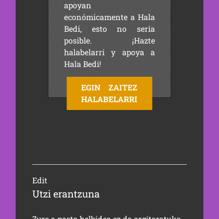
apoyan
económicamente a Hala
Bedi, esto no sería
posible. ¡Hazte
halabelarri y apoya a
Hala Bedi!
EGIN ZAITEZ
HALABELARRI
Edit
Utzi erantzuna
Zure e-posta helbidea ez da argitaratuko.