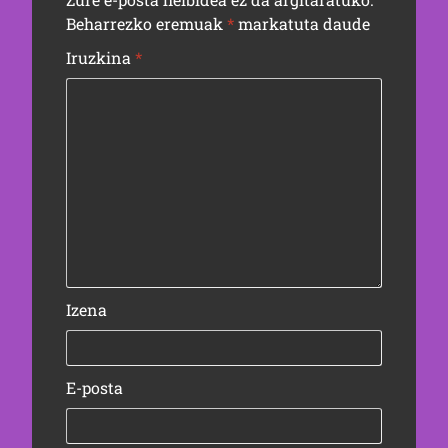
Beharrezko eremuak
*
markatuta daude
Iruzkina
*
Izena
E-posta