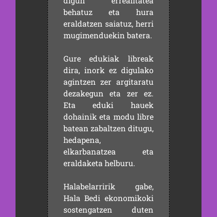
digun errealitatea
behatuz eta hura
eraldatzen saiatuz, herri
mugimenduekin batera.
Gure edukiak libreak
dira, inork ez digulako
agintzen zer argitaratu
dezakegun eta zer ez.
Eta eduki hauek
dohainik eta modu libre
batean zabaltzen ditugu,
hedapena,
elkarbanatzea eta
eraldaketa helburu.
Halabelarririk gabe,
Hala Bedi ekonomikoki
sostengatzen duten