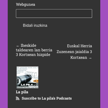
Webgunea
←
Iheskide
Euskal Herria
taldearen lan berria
Zuzenean jaialdia 3
3 Kortxean hizpide
Kortxean
→
La pila
Suscribe to La pila's Podcasts