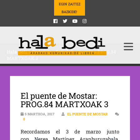
EGIN ZAITEZ
BAZKIDE!
Hala Bedi
>
Podcasts
>
Sozialak
>
puente
>
PROG.84
MARTXOAK 3
El puente de Mostar:
PROG.84 MARTXOAK 3
5 MARTXOA, 2017
EL PUENTE DE MOSTAR
0
Recordamos el 3 de marzo junto
con Nerea Martínez Aranburuzabala.