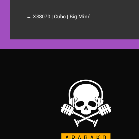
←
XSS070 | Cubo | Big Mind