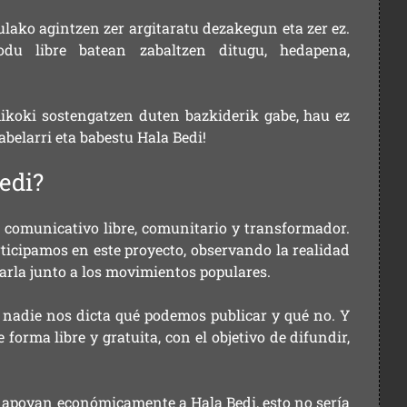
ulako agintzen zer argitaratu dezakegun eta zer ez.
u libre batean zabaltzen ditugu, hedapena,
ikoki sostengatzen duten bazkiderik gabe, hau ez
labelarri eta babestu Hala Bedi!
edi?
comunicativo libre, comunitario y transformador.
rticipamos en este proyecto, observando la realidad
arla junto a los movimientos populares.
 nadie nos dicta qué podemos publicar y qué no. Y
orma libre y gratuita, con el objetivo de difundir,
ue apoyan económicamente a Hala Bedi, esto no sería