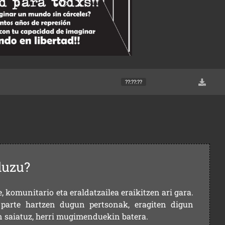
??:??:??
duzu?
 komunitario eta eraldatzailea eraikitzen ari gara.
parte hartzen dugun pertsonak, eragiten digun
en saiatuz, herri mugimenduekin batera.