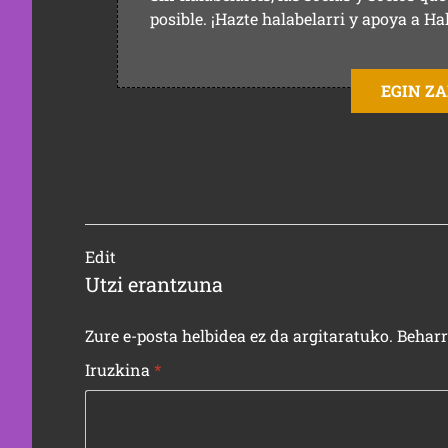
posible. ¡Hazte halabelarri y apoya a Ha
EGIN Z
Edit
Utzi erantzuna
Zure e-posta helbidea ez da argitaratuko.
Behar
Iruzkina
*