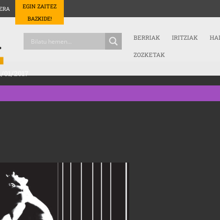
EGIN ZAITEZ
ERA
BAZKIDE!
BERRIAK
IRITZIAK
HA
ZOZKETAK
/01/2017