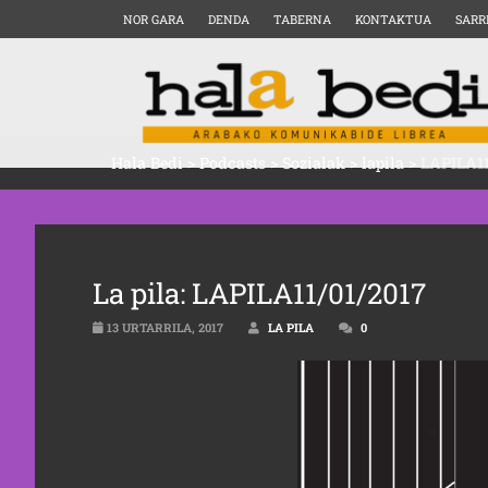
NOR GARA
DENDA
TABERNA
KONTAKTUA
SARR
Hala Bedi
>
Podcasts
>
Sozialak
>
lapila
>
LAPILA11
La pila: LAPILA11/01/2017
13 URTARRILA, 2017
LA PILA
0