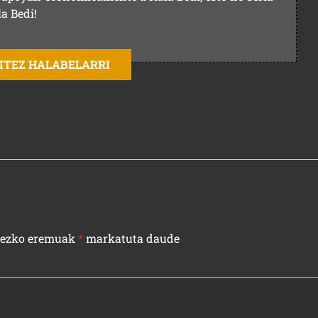
la Bedi!
AITEZ HALABELARRI
rezko eremuak
*
markatuta daude