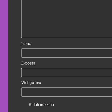
Izena
E-posta
Webgunea