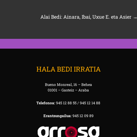
Alai Bedi: Ainara, Ibai, Uxue E. eta Asier
HALA BEDI IRRATIA
Bueno Monreal, 16 – Behea
01001 – Gasteiz – Araba
Telefonoa:
945 12 88 55 / 945 12 14 88
Erantzungailua:
945 12 09 89