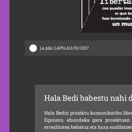
La pila: LAPILA11/01/2017
Hala Bedi babestu nahi 
Hala Bedin proiektu komunikatibo libre,
Egunero, ehundaka gara proiektuan 
errealitatea behatuz eta hura eraldatz