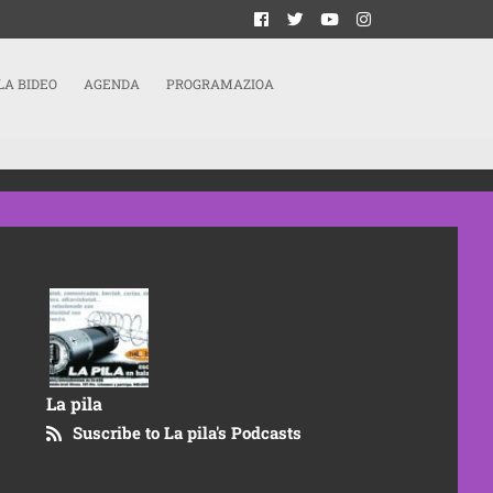
LA BIDEO
AGENDA
PROGRAMAZIOA
La pila
Suscribe to La pila's Podcasts