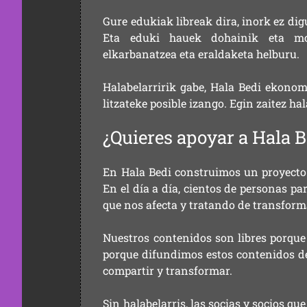
Gure edukiak libreak dira, inork ez dig
Eta eduki hauek dohainik eta mod
elkarbanatzea eta eraldaketa helburu.
Halabelarririk gabe, Hala Bedi ekonom
litzateke posible izango. Egin zaitez ha
¿Quieres apoyar a Hala B
En Hala Bedi construimos un proyecto 
En el día a día, cientos de personas pa
que nos afecta y tratando de transform
Nuestros contenidos son libres porque
porque difundimos estos contenidos de f
compartir y transformar.
Sin halabelarris, las socias y socios q