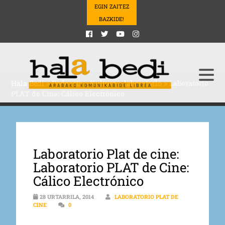
EGIN ZAITEZ
BAZKIDE!
Hala Bedi
>
Podcasts
>
Kultura
>
laboratorio
>
Laboratorio
PLAT de Cine: Cálico Electrónico
Laboratorio Plat de cine:
Laboratorio PLAT de Cine:
Cálico Electrónico
28 URTARRILA, 2014
LABORATORIO PLAT DE
CINE
0