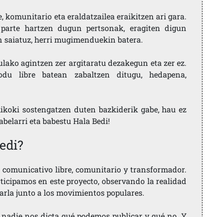
 komunitario eta eraldatzailea eraikitzen ari gara.
parte hartzen dugun pertsonak, eragiten digun
en saiatuz, herri mugimenduekin batera.
ulako agintzen zer argitaratu dezakegun eta zer ez.
u libre batean zabaltzen ditugu, hedapena,
ikoki sostengatzen duten bazkiderik gabe, hau ez
labelarri eta babestu Hala Bedi!
edi?
comunicativo libre, comunitario y transformador.
rticipamos en este proyecto, observando la realidad
arla junto a los movimientos populares.
 nadie nos dicta qué podemos publicar y qué no. Y