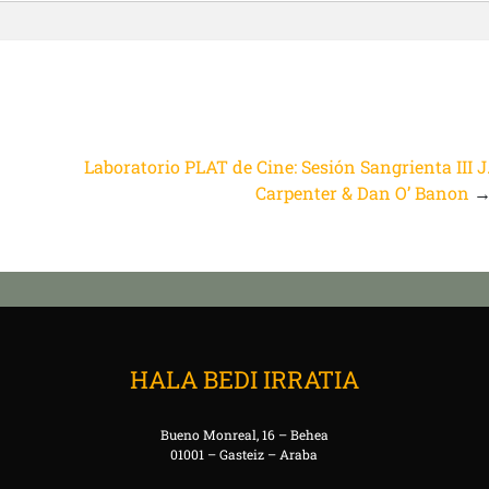
Laboratorio PLAT de Cine: Sesión Sangrienta III J
Carpenter & Dan O’ Banon
HALA BEDI IRRATIA
Bueno Monreal, 16 – Behea
01001 – Gasteiz – Araba