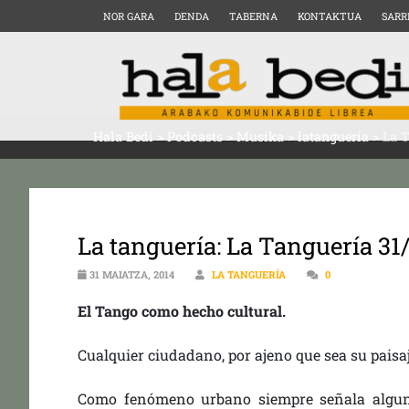
NOR GARA
DENDA
TABERNA
KONTAKTUA
SARR
Hala Bedi
>
Podcasts
>
Musika
>
latangueria
>
La T
La tanguería: La Tanguería 31
31 MAIATZA, 2014
LA TANGUERÍA
0
El Tango como hecho cultural.
Cualquier ciudadano, por ajeno que sea su paisa
Como fenómeno urbano siempre señala algun