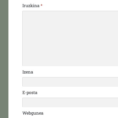
Iruzkina
*
Izena
E-posta
Webgunea