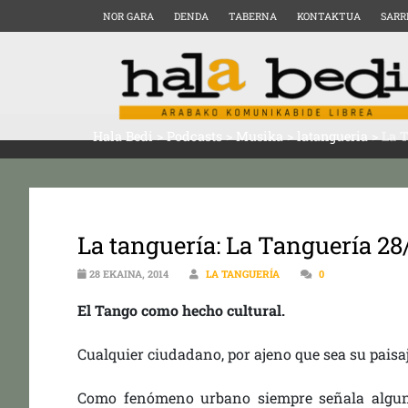
NOR GARA
DENDA
TABERNA
KONTAKTUA
SARR
Hala Bedi
>
Podcasts
>
Musika
>
latangueria
>
La T
La tanguería: La Tanguería 28
28 EKAINA, 2014
LA TANGUERÍA
0
El Tango como hecho cultural.
Cualquier ciudadano, por ajeno que sea su paisa
Como fenómeno urbano siempre señala algun