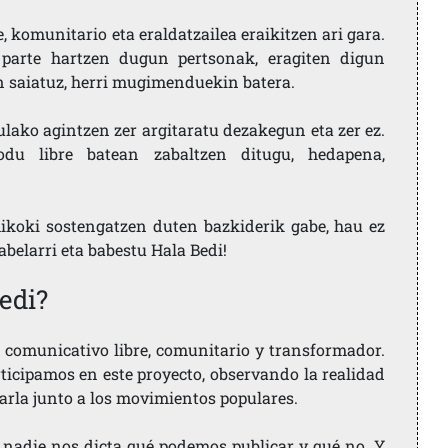
 komunitario eta eraldatzailea eraikitzen ari gara.
parte hartzen dugun pertsonak, eragiten digun
en saiatuz, herri mugimenduekin batera.
ulako agintzen zer argitaratu dezakegun eta zer ez.
u libre batean zabaltzen ditugu, hedapena,
ikoki sostengatzen duten bazkiderik gabe, hau ez
labelarri eta babestu Hala Bedi!
edi?
comunicativo libre, comunitario y transformador.
rticipamos en este proyecto, observando la realidad
arla junto a los movimientos populares.
 nadie nos dicta qué podemos publicar y qué no. Y