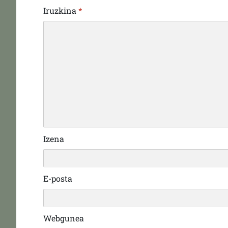
Iruzkina
*
Izena
E-posta
Webgunea