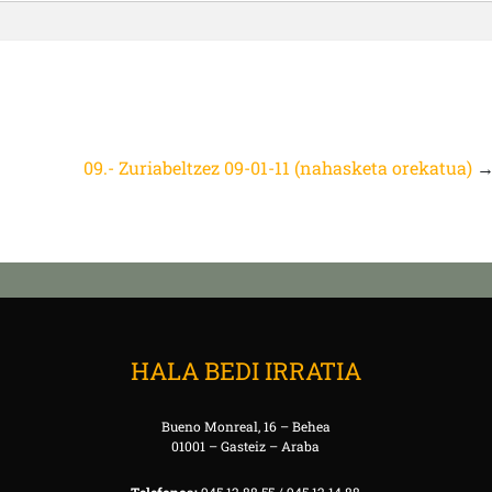
/
09.- Zuriabeltzez 09-01-11 (nahasketa orekatua)
HALA BEDI IRRATIA
Bueno Monreal, 16 – Behea
01001 – Gasteiz – Araba