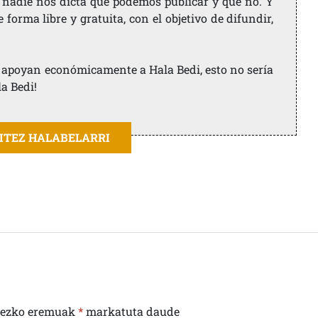
 nadie nos dicta qué podemos publicar y qué no. Y
orma libre y gratuita, con el objetivo de difundir,
ue apoyan económicamente a Hala Bedi, esto no sería
la Bedi!
AITEZ HALABELARRI
rezko eremuak
*
markatuta daude