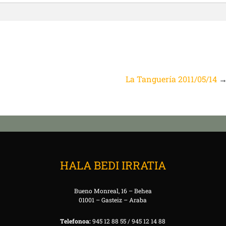
La Tanguería 2011/05/14
HALA BEDI IRRATIA
Bueno Monreal, 16 – Behea
01001 – Gasteiz – Araba
Telefonoa:
945 12 88 55 / 945 12 14 88