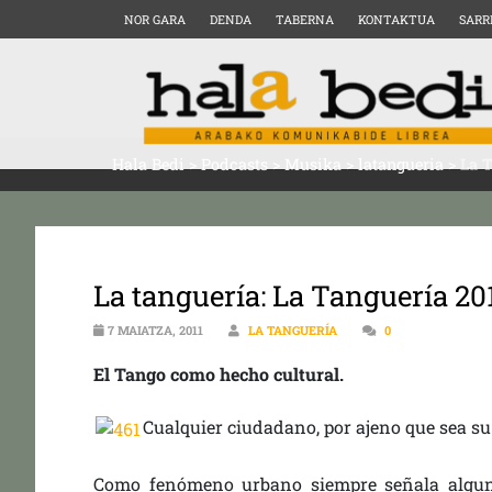
NOR GARA
DENDA
TABERNA
KONTAKTUA
SARR
Hala Bedi
>
Podcasts
>
Musika
>
latangueria
>
La T
La tanguería: La Tanguería 20
7 MAIATZA, 2011
LA TANGUERÍA
0
El Tango como hecho cultural.
Cualquier ciudadano, por ajeno que sea su
Como fenómeno urbano siempre señala algun