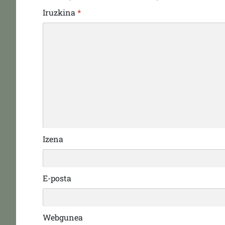
Iruzkina
*
Izena
E-posta
Webgunea