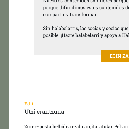
Nuestros contenidos son libres porque
porque difundimos estos contenidos de f
compartir y transformar.
Sin halabelarris, las socias y socios q
posible. ¡Hazte halabelarri y apoya a Ha
EGIN Z
Edit
Utzi erantzuna
Zure e-posta helbidea ez da argitaratuko.
Behar