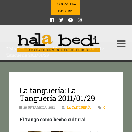
EGIN ZAITEZ
BAZKIDE!
Hala Bedi
>
Podcasts
>
Musika
>
latangueria
>
La
Tanguería 2011/01/29
La tanguería: La
Tanguería 2011/01/29
29 URTARRILA, 2011
LA TANGUERÍA
0
El Tango como hecho cultural.