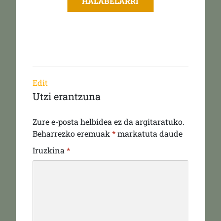
HALABELARRI
Edit
Utzi erantzuna
Zure e-posta helbidea ez da argitaratuko.
Beharrezko eremuak
*
markatuta daude
Iruzkina
*