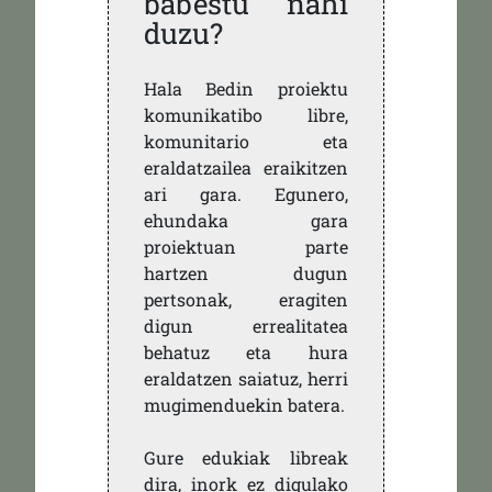
babestu nahi
duzu?
Hala Bedin proiektu
komunikatibo libre,
komunitario eta
eraldatzailea eraikitzen
ari gara. Egunero,
ehundaka gara
proiektuan parte
hartzen dugun
pertsonak, eragiten
digun errealitatea
behatuz eta hura
eraldatzen saiatuz, herri
mugimenduekin batera.
Gure edukiak libreak
dira, inork ez digulako