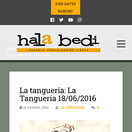
EGIN ZAITEZ
BAZKIDE!
Hala Bedi
>
Podcasts
>
Musika
>
latangueria
>
La
Tanguería 18/06/2016
La tanguería: La
Tanguería 18/06/2016
18 EKAINA, 2016
LA TANGUERÍA
0