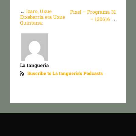
←
Izaro, Uxue
Pixel – Programa 31
Etxeberria eta Uxue
– 130616
→
Quintana:
La tanguería
Suscribe to La tanguería's Podcasts