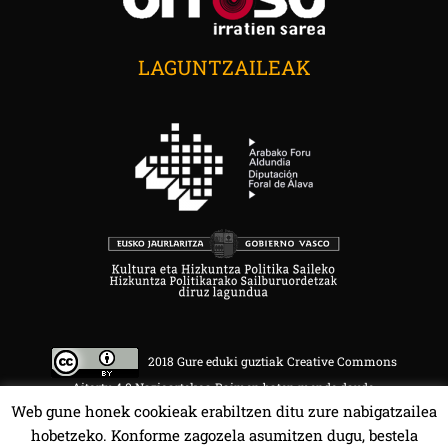
LAGUNTZAILEAK
2018 Gure eduki guztiak Creative Commons
Aitortu 4.0 Nazioartekoa Baimen baten mende daude.
Web gune honek cookieak erabiltzen ditu zure nabigatzailea
hobetzeko. Konforme zagozela asumitzen dugu, bestela