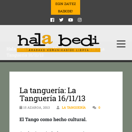
EGIN ZAITEZ
BAZKIDE!
Hala Bedi
>
Podcasts
>
Musika
>
latangueria
>
La
Tanguería 16/11/13
La tanguería: La
Tanguería 16/11/13
15 AZAROA, 2013
LA TANGUERÍA
0
El Tango como hecho cultural.