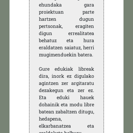
ehundaka gara
proiektuan parte
hartzen dugun
pertsonak, eragiten
digun errealitatea
behatuz eta hura
eraldatzen saiatuz, herri
mugimenduekin batera.
Gure edukiak libreak
dira, inork ez digulako
agintzen zer argitaratu
dezakegun eta zer ez.
Eta eduki hauek
dohainik eta modu libre
batean zabaltzen ditugu,
hedapena,
elkarbanatzea eta
eraldaketa helburu.