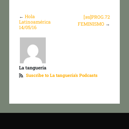
←
Hola
[:es]PROG.72
Latinoamérica
FEMINISMO
→
14/05/16
La tanguería
Suscribe to La tanguería's Podcasts