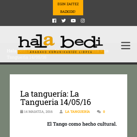
EGIN ZAITEZ
BAZKIDE!
Hala Bedi
>
Podcasts
>
Musika
>
latangueria
>
La
Tangueria 14/05/16
La tanguería: La
Tangueria 14/05/16
14 MAIATZA, 2016
LA TANGUERÍA
0
El Tango como hecho cultural.