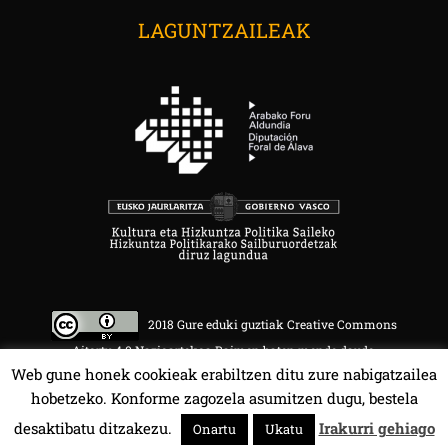
LAGUNTZAILEAK
2018 Gure eduki guztiak Creative Commons
Aitortu 4.0 Nazioartekoa Baimen baten mende daude.
Web gune honek cookieak erabiltzen ditu zure nabigatzailea
hobetzeko. Konforme zagozela asumitzen dugu, bestela
desaktibatu ditzakezu.
Irakurri gehiago
Onartu
Ukatu
HALA BEDI BAT 107.4 MHz.