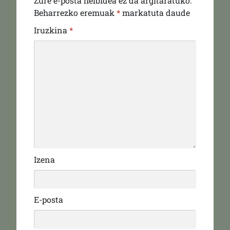
Zure e-posta helbidea ez da argitaratuko.
Beharrezko eremuak
*
markatuta daude
Iruzkina
*
Izena
E-posta