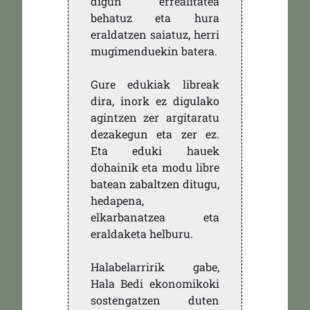
digun errealitatea
behatuz eta hura
eraldatzen saiatuz, herri
mugimenduekin batera.
Gure edukiak libreak
dira, inork ez digulako
agintzen zer argitaratu
dezakegun eta zer ez.
Eta eduki hauek
dohainik eta modu libre
batean zabaltzen ditugu,
hedapena,
elkarbanatzea eta
eraldaketa helburu.
Halabelarririk gabe,
Hala Bedi ekonomikoki
sostengatzen duten