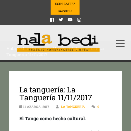
EGIN ZAITEZ
BAZKIDE!
Hala Bedi
>
Podcasts
>
Musika
>
latangueria
>
La
Tanguería 11/11/2017
La tanguería: La
Tanguería 11/11/2017
11 AZAROA, 2017
LA TANGUERÍA
0
El Tango como hecho cultural.