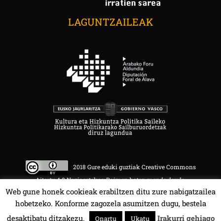
LAGUNTZAILEAK
2018 Gure eduki guztiak Creative Commons
Aitortu 4.0 Nazioartekoa Baimen baten mende daude.
Web gune honek cookieak erabiltzen ditu zure nabigatzailea
hobetzeko. Konforme zagozela asumitzen dugu, bestela
desaktibatu ditzakezu.
Irakurri gehiago
Onartu
Ukatu
HALA BEDI BAT 107.4 MHz.