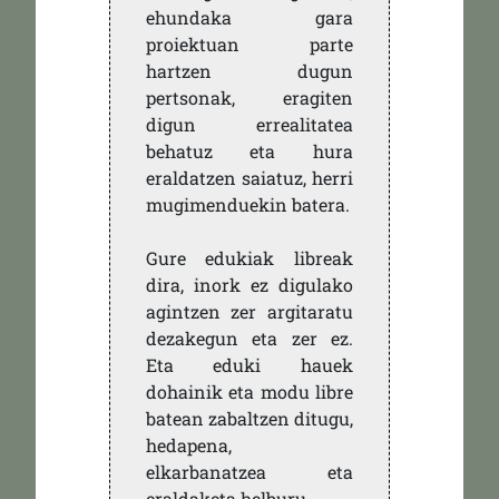
ehundaka gara
proiektuan parte
hartzen dugun
pertsonak, eragiten
digun errealitatea
behatuz eta hura
eraldatzen saiatuz, herri
mugimenduekin batera.
Gure edukiak libreak
dira, inork ez digulako
agintzen zer argitaratu
dezakegun eta zer ez.
Eta eduki hauek
dohainik eta modu libre
batean zabaltzen ditugu,
hedapena,
elkarbanatzea eta
eraldaketa helburu.