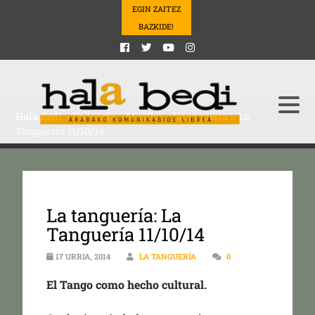
EGIN ZAITEZ
BAZKIDE!
Hala Bedi
>
Podcasts
>
Musika
>
latangueria
>
La
Tanguería 11/10/14
La tanguería: La
Tanguería 11/10/14
17 URRIA, 2014
LA TANGUERÍA
0
El Tango como hecho cultural.