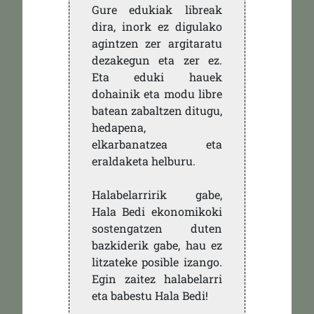
Gure edukiak libreak
dira, inork ez digulako
agintzen zer argitaratu
dezakegun eta zer ez.
Eta eduki hauek
dohainik eta modu libre
batean zabaltzen ditugu,
hedapena,
elkarbanatzea eta
eraldaketa helburu.
Halabelarririk gabe,
Hala Bedi ekonomikoki
sostengatzen duten
bazkiderik gabe, hau ez
litzateke posible izango.
Egin zaitez halabelarri
eta babestu Hala Bedi!