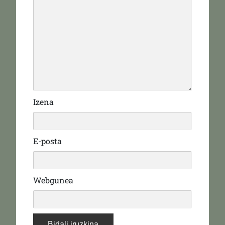
Izena
E-posta
Webgunea