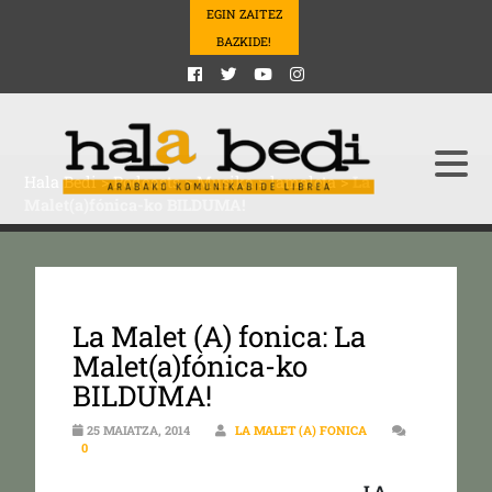
EGIN ZAITEZ
BAZKIDE!
Hala Bedi
>
Podcasts
>
Musika
>
lamaleta
>
La
Malet(a)fónica-ko BILDUMA!
La Malet (A) fonica: La
Malet(a)fónica-ko
BILDUMA!
25 MAIATZA, 2014
LA MALET (A) FONICA
0
LA