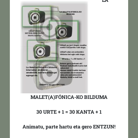
MALET(A)FÓNICA-KO BILDUMA
30 URTE + 1 = 30 KANTA + 1
Animatu, parte hartu eta gero ENTZUN!