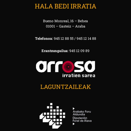
HALA BEDI IRRATIA
Bueno Monreal, 16 – Behea
01001 – Gasteiz – Araba
Telefonoa:
945 12 88 55 / 945 12 14 88
Erantzungailua:
945 12 09 89
LAGUNTZAILEAK