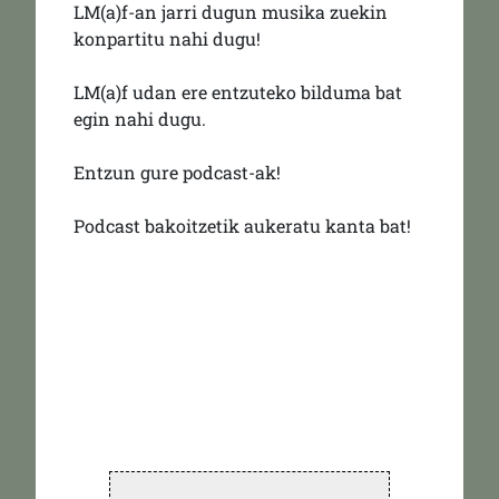
LM(a)f-an jarri dugun musika zuekin
konpartitu nahi dugu!
LM(a)f udan ere entzuteko bilduma bat
egin nahi dugu.
Entzun gure podcast-ak!
Podcast bakoitzetik aukeratu kanta bat!