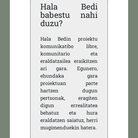
Hala Bedi
babestu nahi
duzu?
Hala Bedin proiektu
komunikatibo libre,
komunitario eta
eraldatzailea eraikitzen
ari gara. Egunero,
ehundaka gara
proiektuan parte
hartzen dugun
pertsonak, eragiten
digun errealitatea
behatuz eta hura
eraldatzen saiatuz, herri
mugimenduekin batera.