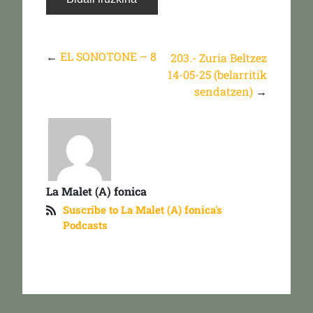
←
EL SONOTONE – 8
203.- Zuria Beltzez
14-05-25 (belarritik
sendatzen)
→
La Malet (A) fonica
Suscribe to La Malet (A) fonica's
Podcasts