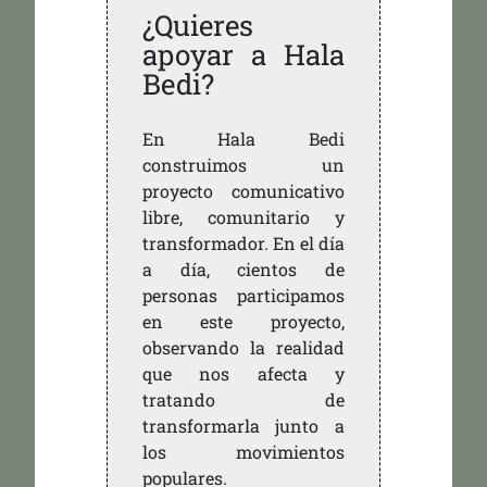
¿Quieres
apoyar a Hala
Bedi?
En Hala Bedi
construimos un
proyecto comunicativo
libre, comunitario y
transformador. En el día
a día, cientos de
personas participamos
en este proyecto,
observando la realidad
que nos afecta y
tratando de
transformarla junto a
los movimientos
populares.