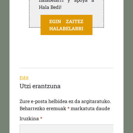
Hala Bedi!
EGIN ZAITEZ
HALABELARRI
Edit
Utzi erantzuna
Zure e-posta helbidea ez da argitaratuko.
Beharrezko eremuak
*
markatuta daude
Iruzkina
*