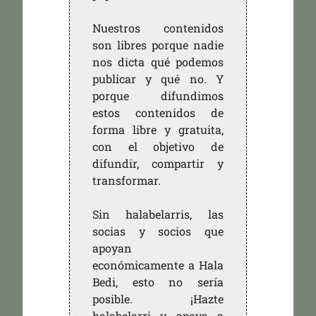
Nuestros contenidos
son libres porque nadie
nos dicta qué podemos
publicar y qué no. Y
porque difundimos
estos contenidos de
forma libre y gratuita,
con el objetivo de
difundir, compartir y
transformar.
Sin halabelarris, las
socias y socios que
apoyan
económicamente a Hala
Bedi, esto no sería
posible. ¡Hazte
halabelarri y apoya a