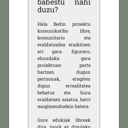
babestu nahi
duzu?
Hala Bedin proiektu
komunikatibo libre,
komunitario eta
eraldatzailea eraikitzen
ari gara. Egunero,
ehundaka gara
proiektuan parte
hartzen dugun
pertsonak, eragiten
digun errealitatea
behatuz eta hura
eraldatzen saiatuz, herri
mugimenduekin batera.
Gure edukiak libreak
dira, inork ez digulako