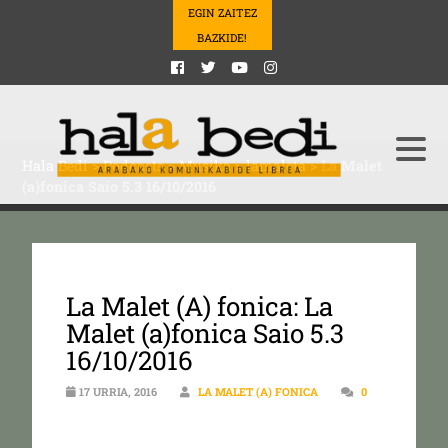
EGIN ZAITEZ
BAZKIDE!
Hala Bedi
>
Podcasts
>
Musika
>
lamaleta
>
La Malet
(a)fonica Saio 5.3 16/10/2016
La Malet (A) fonica: La
Malet (a)fonica Saio 5.3
16/10/2016
17 URRIA, 2016
LA MALET (A) FONICA
0