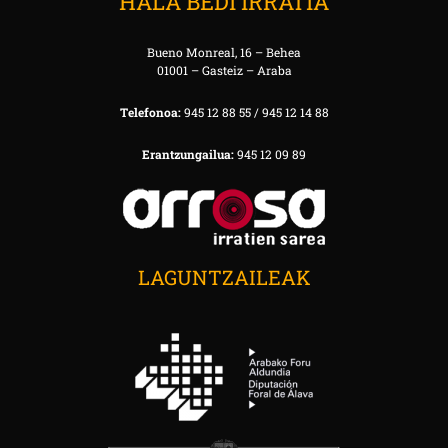
HALA BEDI IRRATIA
Bueno Monreal, 16 – Behea
01001 – Gasteiz – Araba
Telefonoa:
945 12 88 55 / 945 12 14 88
Erantzungailua:
945 12 09 89
LAGUNTZAILEAK