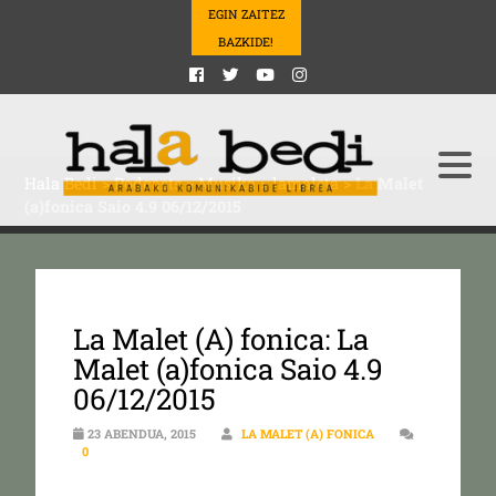
EGIN ZAITEZ
BAZKIDE!
Hala Bedi
>
Podcasts
>
Musika
>
lamaleta
>
La Malet
(a)fonica Saio 4.9 06/12/2015
La Malet (A) fonica: La
Malet (a)fonica Saio 4.9
06/12/2015
23 ABENDUA, 2015
LA MALET (A) FONICA
0