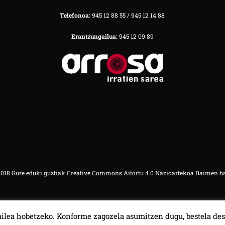
Telefonoa:
945 12 88 55 / 945 12 14 88
Erantzungailua:
945 12 09 89
18 Gure eduki guztiak Creative Commons Aitortu 4.0 Nazioartekoa Baimen b
ilea hobetzeko. Konforme zagozela asumitzen dugu, bestela des
00:00
00:00