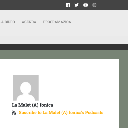
LA BIDEO
AGENDA
PROGRAMAZIOA
La Malet (A) fonica
Suscribe to La Malet (A) fonica's Podcasts