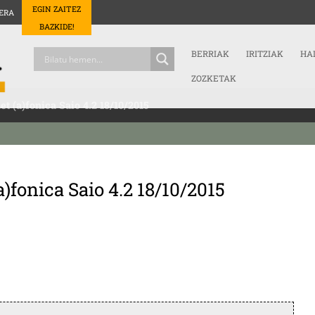
EGIN ZAITEZ
ERA
BAZKIDE!
BERRIAK
IRITZIAK
HA
ZOZKETAK
et (a)fonica Saio 4.2 18/10/2015
a)fonica Saio 4.2 18/10/2015