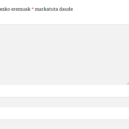
rezko eremuak
*
markatuta daude