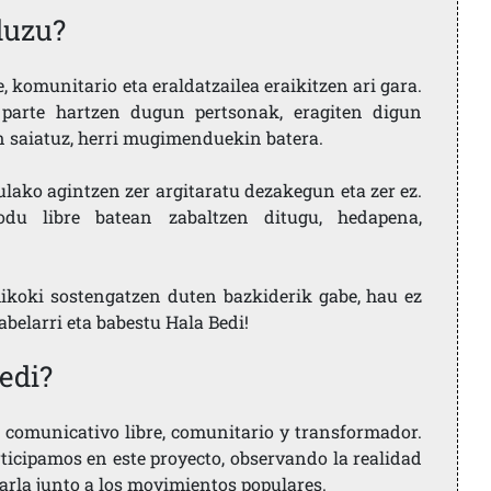
duzu?
 komunitario eta eraldatzailea eraikitzen ari gara.
parte hartzen dugun pertsonak, eragiten digun
en saiatuz, herri mugimenduekin batera.
ulako agintzen zer argitaratu dezakegun eta zer ez.
u libre batean zabaltzen ditugu, hedapena,
ikoki sostengatzen duten bazkiderik gabe, hau ez
labelarri eta babestu Hala Bedi!
edi?
comunicativo libre, comunitario y transformador.
rticipamos en este proyecto, observando la realidad
arla junto a los movimientos populares.