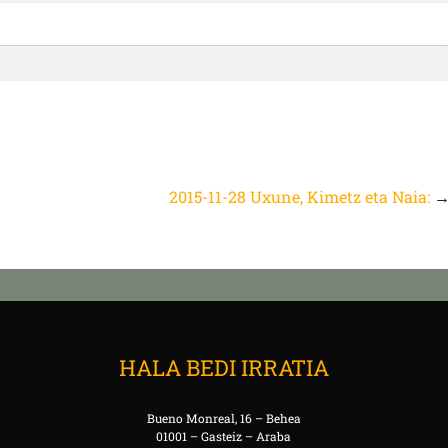
2015-11-28 Uxune, Kimetz eta Naia:
HALA BEDI IRRATIA
Bueno Monreal, 16 – Behea
01001 – Gasteiz – Araba