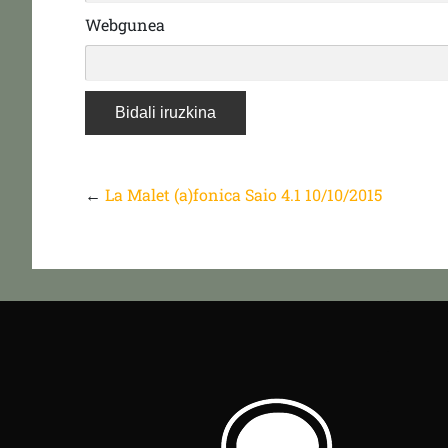
Webgunea
←
La Malet (a)fonica Saio 4.1 10/10/2015