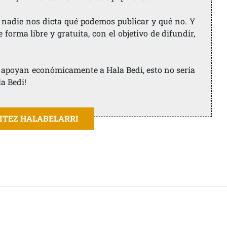
 nadie nos dicta qué podemos publicar y qué no. Y
orma libre y gratuita, con el objetivo de difundir,
ue apoyan económicamente a Hala Bedi, esto no sería
la Bedi!
AITEZ HALABELARRI