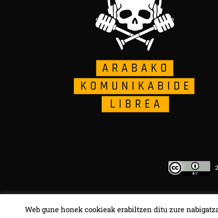
20
Web gune honek cookieak erabiltzen ditu zure nabigatza
HALA BEDI BAT 107.4 MHz.