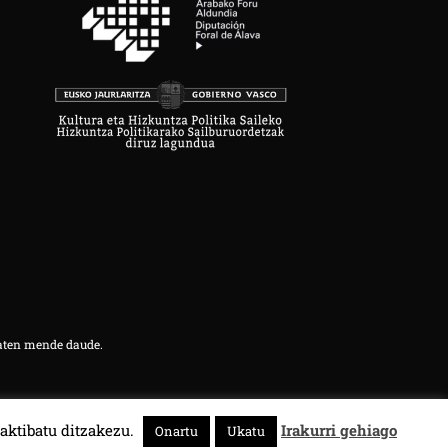
aten mende daude.
aktibatu ditzakezu.
Irakurri gehiago
Onartu
Ukatu