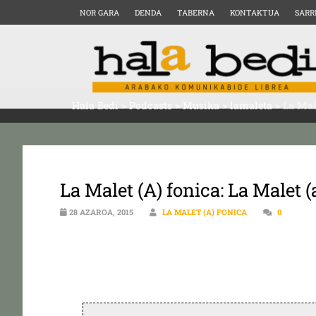
NOR GARA
DENDA
TABERNA
KONTAKTUA
SARR
Hala Bedi
>
Podcasts
>
Musika
>
lamaleta
>
La Mal
La Malet (A) fonica: La Malet (
28 AZAROA, 2015
LA MALET (A) FONICA
0