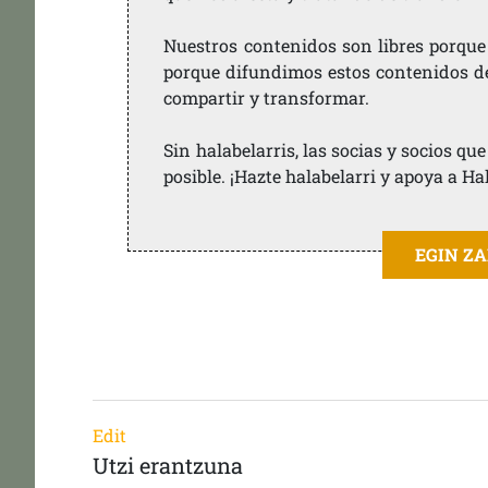
Nuestros contenidos son libres porque
porque difundimos estos contenidos de f
compartir y transformar.
Sin halabelarris, las socias y socios q
posible. ¡Hazte halabelarri y apoya a Ha
EGIN Z
Edit
Utzi erantzuna