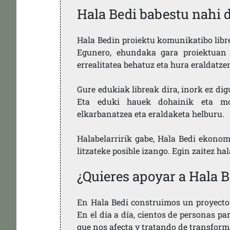
Hala Bedi babestu nahi 
Hala Bedin proiektu komunikatibo libre,
Egunero, ehundaka gara proiektuan 
errealitatea behatuz eta hura eraldatz
Gure edukiak libreak dira, inork ez dig
Eta eduki hauek dohainik eta mod
elkarbanatzea eta eraldaketa helburu.
Halabelarririk gabe, Hala Bedi ekonom
litzateke posible izango. Egin zaitez ha
¿Quieres apoyar a Hala B
En Hala Bedi construimos un proyecto 
En el día a día, cientos de personas pa
que nos afecta y tratando de transform