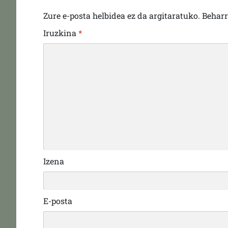
Zure e-posta helbidea ez da argitaratuko.
Behar
Iruzkina
*
Izena
E-posta