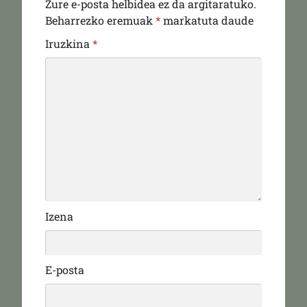
Zure e-posta helbidea ez da argitaratuko.
Beharrezko eremuak
*
markatuta daude
Iruzkina
*
Izena
E-posta