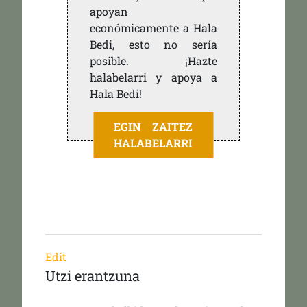
apoyan
económicamente a Hala
Bedi, esto no sería
posible. ¡Hazte
halabelarri y apoya a
Hala Bedi!
EGIN ZAITEZ
HALABELARRI
Edit
Utzi erantzuna