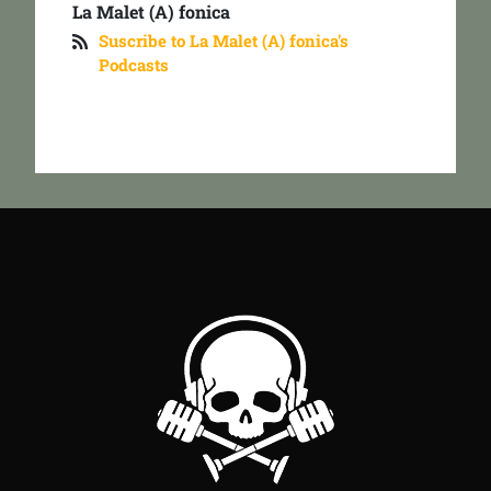
La Malet (A) fonica
Suscribe to La Malet (A) fonica's
Podcasts