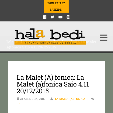
EGIN ZAITEZ
BAZKIDE!
Hala Bedi
>
Podcasts
>
Musika
>
lamaleta
>
La Malet
(a)fonica Saio 4.11 20/12/2015
La Malet (A) fonica: La
Malet (a)fonica Saio 4.11
20/12/2015
28 ABENDUA, 2015
LA MALET (A) FONICA
0