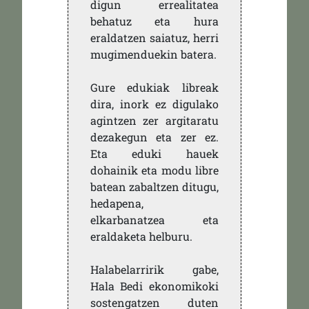
digun errealitatea
behatuz eta hura
eraldatzen saiatuz, herri
mugimenduekin batera.
Gure edukiak libreak
dira, inork ez digulako
agintzen zer argitaratu
dezakegun eta zer ez.
Eta eduki hauek
dohainik eta modu libre
batean zabaltzen ditugu,
hedapena,
elkarbanatzea eta
eraldaketa helburu.
Halabelarririk gabe,
Hala Bedi ekonomikoki
sostengatzen duten