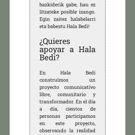
bazkiderik gabe, hau ez
litzateke posible izango.
Egin zaitez halabelarri
eta babestu Hala Bedi!
¿Quieres
apoyar a Hala
Bedi?
En Hala Bedi
construimos un
proyecto comunicativo
libre, comunitario y
transformador. En el día
a día, cientos de
personas participamos
en este proyecto,
observando la realidad