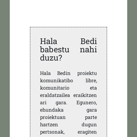
Hala Bedi
babestu nahi
duzu?
Hala Bedin proiektu
komunikatibo libre,
komunitario eta
eraldatzailea eraikitzen
ari gara. Egunero,
ehundaka gara
proiektuan parte
hartzen dugun
pertsonak, eragiten