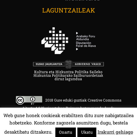
LAGUNTZAILEAK
2018 Gure eduki guztiak Creative Commons
Aitortu 4.0 Nazioartekoa Baimen baten mende daude.
Web gune honek cookieak erabiltzen ditu zure nabigatzailea
hobetzeko. Konforme zagozela asumitzen dugu, bestela
desaktibatu ditzakezu.
Irakurri gehiago
Onartu
Ukatu
HALA BEDI BAT 107.4 MHz.