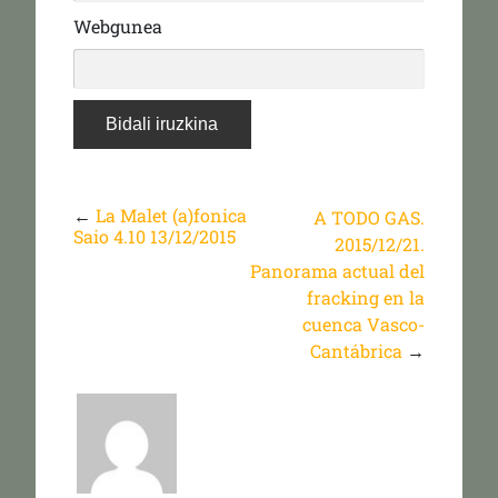
Webgunea
←
La Malet (a)fonica
A TODO GAS.
Saio 4.10 13/12/2015
2015/12/21.
Panorama actual del
fracking en la
cuenca Vasco-
Cantábrica
→