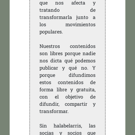
que nos afecta y
tratando de
transformarla junto a
los movimientos
populares.
Nuestros contenidos
son libres porque nadie
nos dicta qué podemos
publicar y qué no. Y
porque difundimos
estos contenidos de
forma libre y gratuita,
con el objetivo de
difundir, compartir y
transformar.
Sin halabelarris, las
socias y socios que