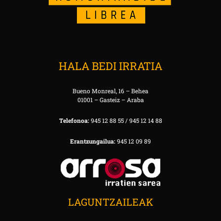
HALA BEDI IRRATIA
Bueno Monreal, 16 – Behea
01001 – Gasteiz – Araba
Telefonoa:
945 12 88 55 / 945 12 14 88
Erantzungailua:
945 12 09 89
LAGUNTZAILEAK