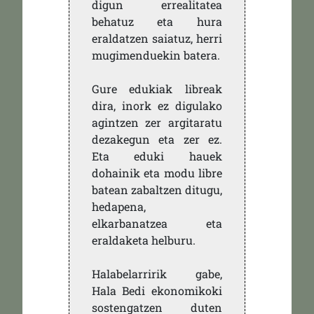
digun errealitatea
behatuz eta hura
eraldatzen saiatuz, herri
mugimenduekin batera.
Gure edukiak libreak
dira, inork ez digulako
agintzen zer argitaratu
dezakegun eta zer ez.
Eta eduki hauek
dohainik eta modu libre
batean zabaltzen ditugu,
hedapena,
elkarbanatzea eta
eraldaketa helburu.
Halabelarririk gabe,
Hala Bedi ekonomikoki
sostengatzen duten