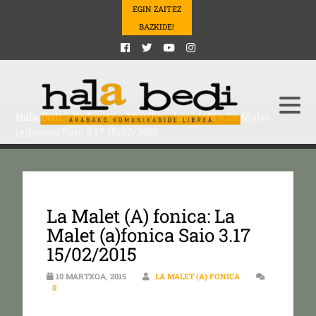
EGIN ZAITEZ
BAZKIDE!
Hala Bedi
>
Podcasts
>
Musika
>
lamaleta
>
La Malet
(a)fonica Saio 3.17 15/02/2015
La Malet (A) fonica: La
Malet (a)fonica Saio 3.17
15/02/2015
10 MARTXOA, 2015
LA MALET (A) FONICA
0