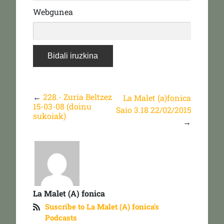
Webgunea
←
228.- Zuria Beltzez
La Malet (a)fonica
15-03-08 (doinu
Saio 3.18 22/02/2015
sukoiak)
→
La Malet (A) fonica
Suscribe to La Malet (A) fonica's
Podcasts