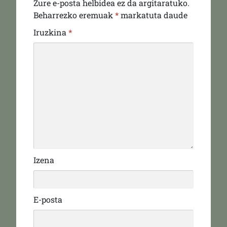
Zure e-posta helbidea ez da argitaratuko.
Beharrezko eremuak
*
markatuta daude
Iruzkina
*
Izena
E-posta