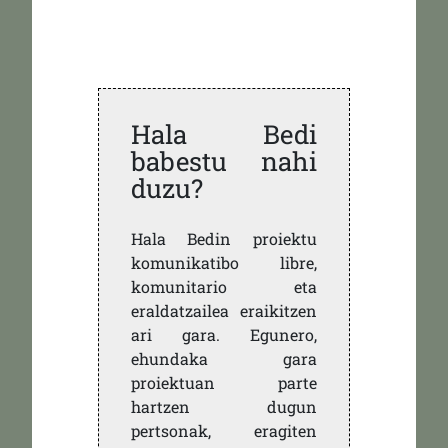
Hala Bedi
babestu nahi
duzu?
Hala Bedin proiektu
komunikatibo libre,
komunitario eta
eraldatzailea eraikitzen
ari gara. Egunero,
ehundaka gara
proiektuan parte
hartzen dugun
pertsonak, eragiten