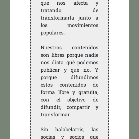
que nos afecta y
tratando de
transformarla junto a
los movimientos
populares.
Nuestros contenidos
son libres porque nadie
nos dicta qué podemos
publicar y qué no. Y
porque difundimos
estos contenidos de
forma libre y gratuita,
con el objetivo de
difundir, compartir y
transformar.
Sin halabelarris, las
socias y socios que