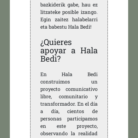
bazkiderik gabe, hau ez
litzateke posible izango.
Egin zaitez halabelarri
eta babestu Hala Bedi!
¿Quieres
apoyar a Hala
Bedi?
En Hala Bedi
construimos un
proyecto comunicativo
libre, comunitario y
transformador. En el día
a día, cientos de
personas participamos
en este proyecto,
observando la realidad