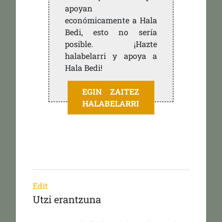
apoyan
económicamente a Hala
Bedi, esto no sería
posible. ¡Hazte
halabelarri y apoya a
Hala Bedi!
EGIN ZAITEZ
HALABELARRI
Edit
Utzi erantzuna