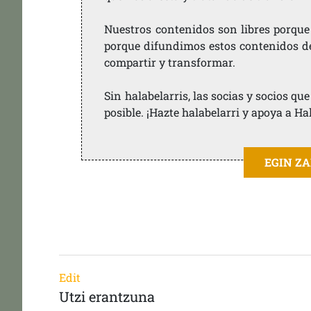
Nuestros contenidos son libres porque
porque difundimos estos contenidos de f
compartir y transformar.
Sin halabelarris, las socias y socios q
posible. ¡Hazte halabelarri y apoya a Ha
EGIN Z
Edit
Utzi erantzuna