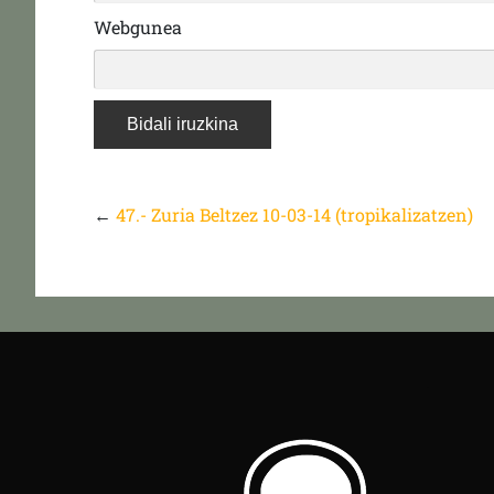
Webgunea
←
47.- Zuria Beltzez 10-03-14 (tropikalizatzen)