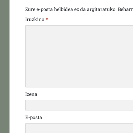
Zure e-posta helbidea ez da argitaratuko.
Behar
Iruzkina
*
Izena
E-posta