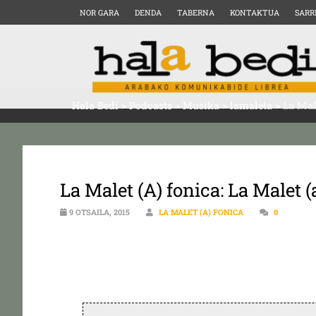
NOR GARA
DENDA
TABERNA
KONTAKTUA
SARR
Hala Bedi
>
Podcasts
>
Musika
>
lamaleta
>
La Mal
La Malet (A) fonica: La Malet (
9 OTSAILA, 2015
LA MALET (A) FONICA
0