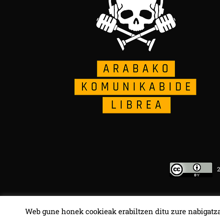
20
Web gune honek cookieak erabiltzen ditu zure nabigatza
HALA BEDI BAT 107.4 MHz.