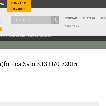
EGIN ZAITEZ
ERA
BAZKIDE!
BERRIAK
IRITZIAK
HA
ZOZKETAK
et (a)fonica Saio 3.13 11/01/2015
a)fonica Saio 3.13 11/01/2015