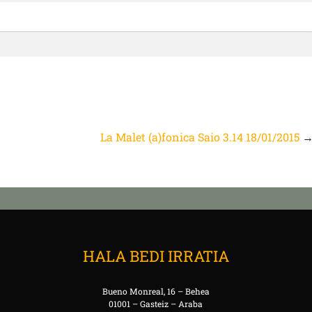
La Malet (a)fonica Saio 3.14 18/01/2015
HALA BEDI IRRATIA
Bueno Monreal, 16 – Behea
01001 – Gasteiz – Araba