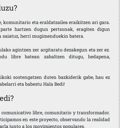
duzu?
 komunitario eta eraldatzailea eraikitzen ari gara.
parte hartzen dugun pertsonak, eragiten digun
en saiatuz, herri mugimenduekin batera.
ulako agintzen zer argitaratu dezakegun eta zer ez.
u libre batean zabaltzen ditugu, hedapena,
ikoki sostengatzen duten bazkiderik gabe, hau ez
labelarri eta babestu Hala Bedi!
edi?
comunicativo libre, comunitario y transformador.
rticipamos en este proyecto, observando la realidad
arla junto a los movimientos populares.