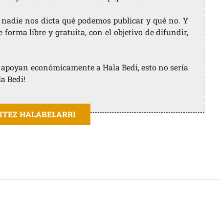
 nadie nos dicta qué podemos publicar y qué no. Y
orma libre y gratuita, con el objetivo de difundir,
ue apoyan económicamente a Hala Bedi, esto no sería
la Bedi!
AITEZ HALABELARRI