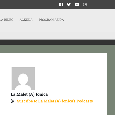
LA BIDEO
AGENDA
PROGRAMAZIOA
La Malet (A) fonica
Suscribe to La Malet (A) fonica's Podcasts