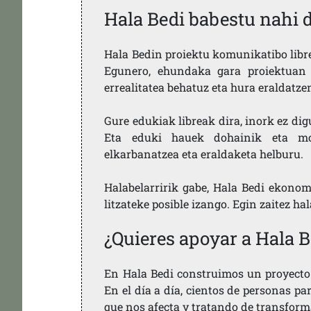
Hala Bedi babestu nahi 
Hala Bedin proiektu komunikatibo libre,
Egunero, ehundaka gara proiektuan 
errealitatea behatuz eta hura eraldatz
Gure edukiak libreak dira, inork ez dig
Eta eduki hauek dohainik eta mod
elkarbanatzea eta eraldaketa helburu.
Halabelarririk gabe, Hala Bedi ekonom
litzateke posible izango. Egin zaitez ha
¿Quieres apoyar a Hala B
En Hala Bedi construimos un proyecto 
En el día a día, cientos de personas pa
que nos afecta y tratando de transform