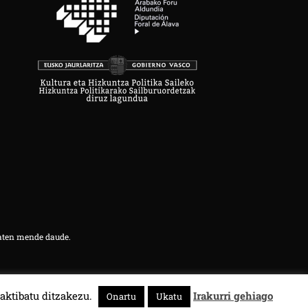
aten mende daude.
aktibatu ditzakezu.
Irakurri gehiago
Onartu
Ukatu