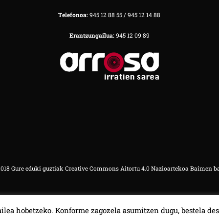
Telefonoa:
945 12 88 55 / 945 12 14 88
Erantzungailua:
945 12 09 89
18 Gure eduki guztiak Creative Commons Aitortu 4.0 Nazioartekoa Baimen b
ilea hobetzeko. Konforme zagozela asumitzen dugu, bestela des
00:00
00:00