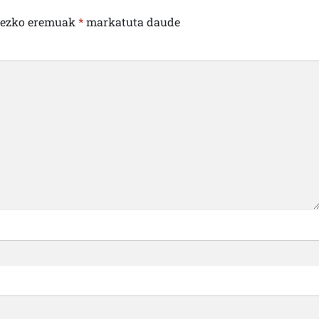
rezko eremuak
*
markatuta daude