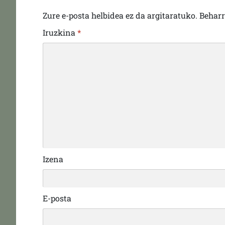
Zure e-posta helbidea ez da argitaratuko.
Behar
Iruzkina
*
Izena
E-posta