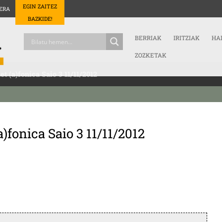
EGIN ZAITEZ
ERA
BAZKIDE!
BERRIAK
IRITZIAK
HA
ZOZKETAK
et (a)fonica Saio 3 11/11/2012
a)fonica Saio 3 11/11/2012