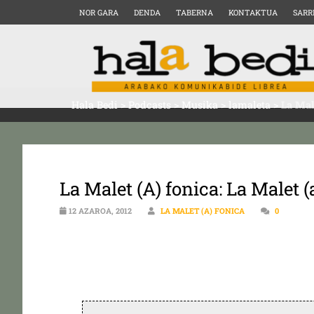
NOR GARA
DENDA
TABERNA
KONTAKTUA
SARR
Hala Bedi
>
Podcasts
>
Musika
>
lamaleta
>
La Mal
La Malet (A) fonica: La Malet (
12 AZAROA, 2012
LA MALET (A) FONICA
0