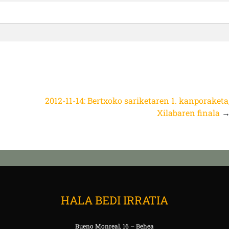
2012-11-14: Bertxoko sariketaren 1. kanporaketa
Xilabaren finala
HALA BEDI IRRATIA
Bueno Monreal, 16 – Behea