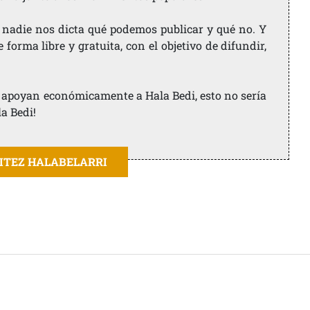
 nadie nos dicta qué podemos publicar y qué no. Y
orma libre y gratuita, con el objetivo de difundir,
ue apoyan económicamente a Hala Bedi, esto no sería
la Bedi!
AITEZ HALABELARRI