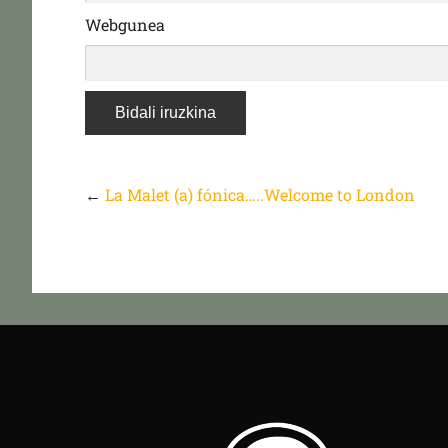
Webgunea
←
La Malet (a) fónica…..Welcome to London