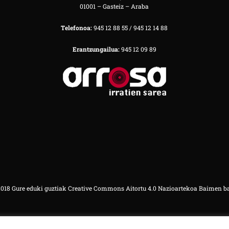
01001 – Gasteiz – Araba
Telefonoa:
945 12 88 55 / 945 12 14 88
Erantzungailua:
945 12 09 89
18 Gure eduki guztiak Creative Commons Aitortu 4.0 Nazioartekoa Baimen b