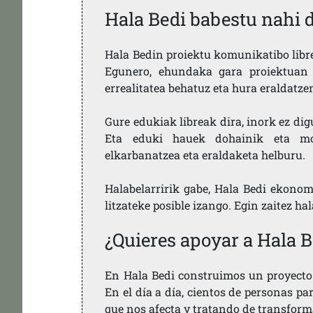
Hala Bedi babestu nahi 
Hala Bedin proiektu komunikatibo libre,
Egunero, ehundaka gara proiektuan 
errealitatea behatuz eta hura eraldatz
Gure edukiak libreak dira, inork ez dig
Eta eduki hauek dohainik eta mod
elkarbanatzea eta eraldaketa helburu.
Halabelarririk gabe, Hala Bedi ekonom
litzateke posible izango. Egin zaitez ha
¿Quieres apoyar a Hala B
En Hala Bedi construimos un proyecto 
En el día a día, cientos de personas pa
que nos afecta y tratando de transform