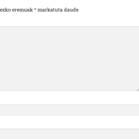
rezko eremuak
*
markatuta daude