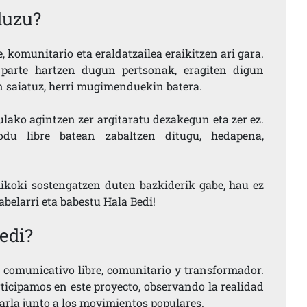
duzu?
 komunitario eta eraldatzailea eraikitzen ari gara.
parte hartzen dugun pertsonak, eragiten digun
en saiatuz, herri mugimenduekin batera.
ulako agintzen zer argitaratu dezakegun eta zer ez.
u libre batean zabaltzen ditugu, hedapena,
ikoki sostengatzen duten bazkiderik gabe, hau ez
labelarri eta babestu Hala Bedi!
edi?
comunicativo libre, comunitario y transformador.
rticipamos en este proyecto, observando la realidad
arla junto a los movimientos populares.