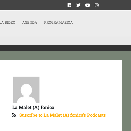
LA BIDEO
AGENDA
PROGRAMAZIOA
La Malet (A) fonica
Suscribe to La Malet (A) fonica's Podcasts