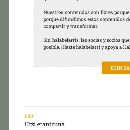
Nuestros contenidos son libres porque
porque difundimos estos contenidos de f
compartir y transformar.
Sin halabelarris, las socias y socios q
posible. ¡Hazte halabelarri y apoya a Ha
EGIN Z
Edit
Utzi erantzuna