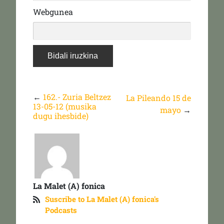
Webgunea
←
162.- Zuria Beltzez
La Pileando 15 de
13-05-12 (musika
mayo
→
dugu ihesbide)
La Malet (A) fonica
Suscribe to La Malet (A) fonica's
Podcasts