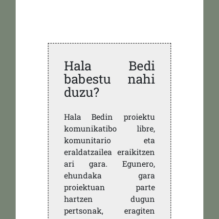
Hala Bedi
babestu nahi
duzu?
Hala Bedin proiektu
komunikatibo libre,
komunitario eta
eraldatzailea eraikitzen
ari gara. Egunero,
ehundaka gara
proiektuan parte
hartzen dugun
pertsonak, eragiten