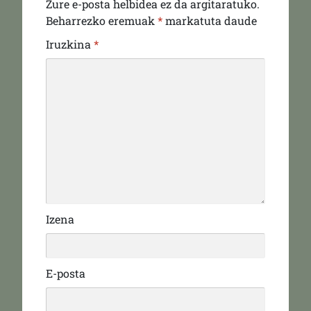
Zure e-posta helbidea ez da argitaratuko.
Beharrezko eremuak
*
markatuta daude
Iruzkina
*
Izena
E-posta