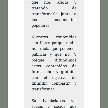
que nos afecta y
tratando de
transformarla junto a
los movimientos
populares.
Nuestros contenidos
son libres porque nadie
nos dicta qué podemos
publicar y qué no. Y
porque difundimos
estos contenidos de
forma libre y gratuita,
con el objetivo de
difundir, compartir y
transformar.
Sin halabelarris, las
socias y socios que