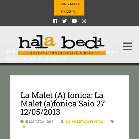
EGIN ZAITEZ
BAZKIDE!
Hala Bedi
>
Podcasts
>
Musika
>
lamaleta
>
La Malet
(a)fonica Saio 27 12/05/2013
La Malet (A) fonica: La
Malet (a)fonica Saio 27
12/05/2013
15 MAIATZA, 2013
LA MALET (A) FONICA
0