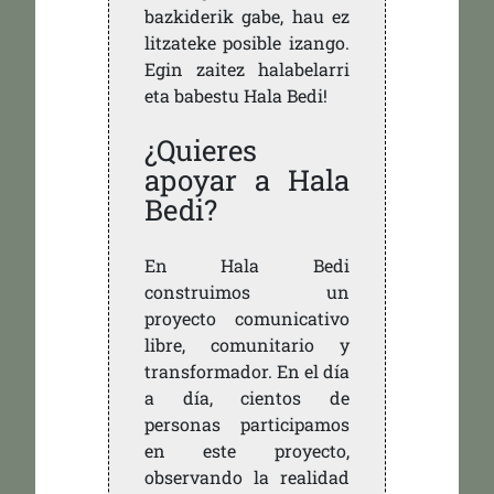
bazkiderik gabe, hau ez
litzateke posible izango.
Egin zaitez halabelarri
eta babestu Hala Bedi!
¿Quieres
apoyar a Hala
Bedi?
En Hala Bedi
construimos un
proyecto comunicativo
libre, comunitario y
transformador. En el día
a día, cientos de
personas participamos
en este proyecto,
observando la realidad