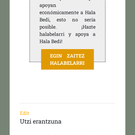
apoyan
económicamente a Hala
Bedi, esto no sería
posible. ¡Hazte
halabelarri y apoya a
Hala Bedi!
EGIN ZAITEZ
HALABELARRI
Edit
Utzi erantzuna