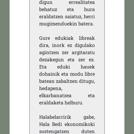
digun errealitatea
behatuz eta hura
eraldatzen saiatuz, herri
mugimenduekin batera.
Gure edukiak libreak
dira, inork ez digulako
agintzen zer argitaratu
dezakegun eta zer ez.
Eta eduki hauek
dohainik eta modu libre
batean zabaltzen ditugu,
hedapena,
elkarbanatzea eta
eraldaketa helburu.
Halabelarririk gabe,
Hala Bedi ekonomikoki
sostengatzen duten