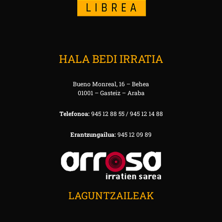
HALA BEDI IRRATIA
Bueno Monreal, 16 – Behea
01001 – Gasteiz – Araba
Telefonoa:
945 12 88 55 / 945 12 14 88
Erantzungailua:
945 12 09 89
LAGUNTZAILEAK