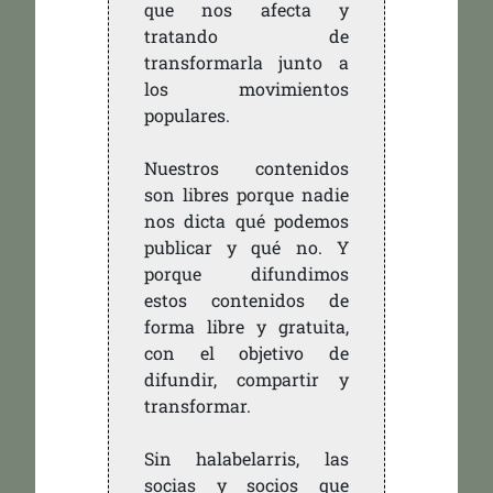
que nos afecta y
tratando de
transformarla junto a
los movimientos
populares.
Nuestros contenidos
son libres porque nadie
nos dicta qué podemos
publicar y qué no. Y
porque difundimos
estos contenidos de
forma libre y gratuita,
con el objetivo de
difundir, compartir y
transformar.
Sin halabelarris, las
socias y socios que