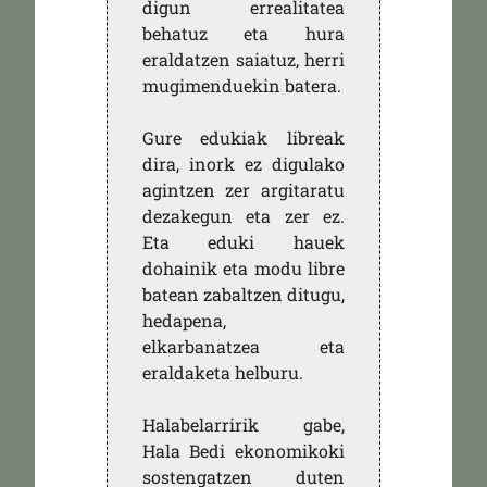
digun errealitatea
behatuz eta hura
eraldatzen saiatuz, herri
mugimenduekin batera.
Gure edukiak libreak
dira, inork ez digulako
agintzen zer argitaratu
dezakegun eta zer ez.
Eta eduki hauek
dohainik eta modu libre
batean zabaltzen ditugu,
hedapena,
elkarbanatzea eta
eraldaketa helburu.
Halabelarririk gabe,
Hala Bedi ekonomikoki
sostengatzen duten