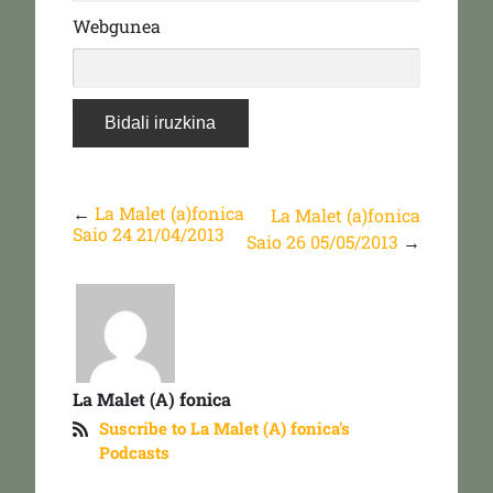
Webgunea
←
La Malet (a)fonica
La Malet (a)fonica
Saio 24 21/04/2013
Saio 26 05/05/2013
→
La Malet (A) fonica
Suscribe to La Malet (A) fonica's
Podcasts