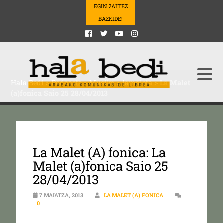
EGIN ZAITEZ
BAZKIDE!
Hala Bedi
>
Podcasts
>
Musika
>
lamaleta
>
La Malet
(a)fonica Saio 25 28/04/2013
La Malet (A) fonica: La
Malet (a)fonica Saio 25
28/04/2013
7 MAIATZA, 2013
LA MALET (A) FONICA
0