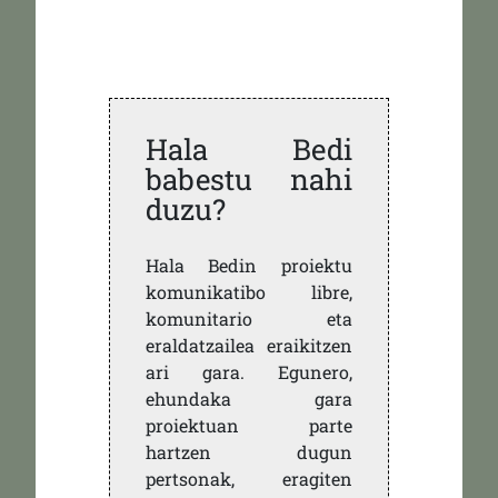
Hala Bedi
babestu nahi
duzu?
Hala Bedin proiektu
komunikatibo libre,
komunitario eta
eraldatzailea eraikitzen
ari gara. Egunero,
ehundaka gara
proiektuan parte
hartzen dugun
pertsonak, eragiten