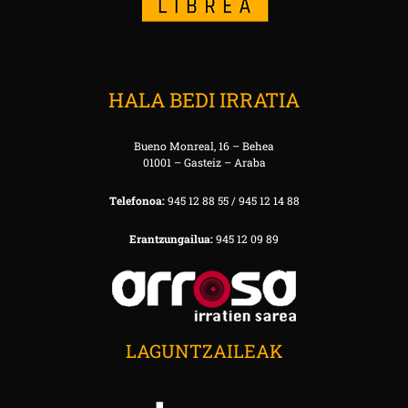
HALA BEDI IRRATIA
Bueno Monreal, 16 – Behea
01001 – Gasteiz – Araba
Telefonoa:
945 12 88 55 / 945 12 14 88
Erantzungailua:
945 12 09 89
LAGUNTZAILEAK