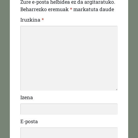
Zure e-posta helbidea ez da argitaratuko.
Beharrezko eremuak
*
markatuta daude
Iruzkina
*
Izena
E-posta