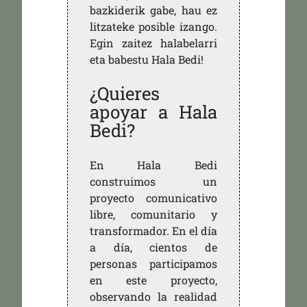
bazkiderik gabe, hau ez
litzateke posible izango.
Egin zaitez halabelarri
eta babestu Hala Bedi!
¿Quieres
apoyar a Hala
Bedi?
En Hala Bedi
construimos un
proyecto comunicativo
libre, comunitario y
transformador. En el día
a día, cientos de
personas participamos
en este proyecto,
observando la realidad