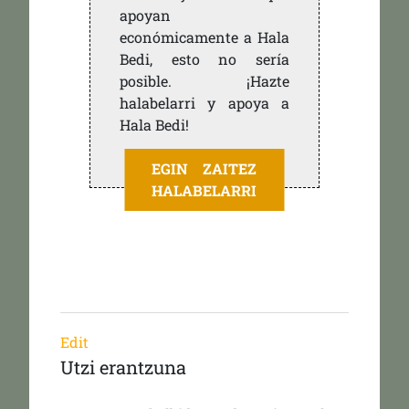
apoyan
económicamente a Hala
Bedi, esto no sería
posible. ¡Hazte
halabelarri y apoya a
Hala Bedi!
EGIN ZAITEZ
HALABELARRI
Edit
Utzi erantzuna