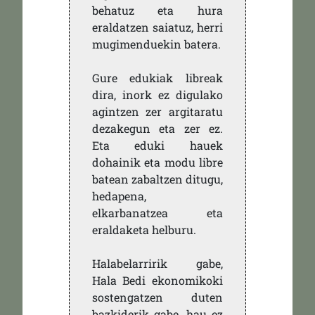
behatuz eta hura
eraldatzen saiatuz, herri
mugimenduekin batera.
Gure edukiak libreak
dira, inork ez digulako
agintzen zer argitaratu
dezakegun eta zer ez.
Eta eduki hauek
dohainik eta modu libre
batean zabaltzen ditugu,
hedapena,
elkarbanatzea eta
eraldaketa helburu.
Halabelarririk gabe,
Hala Bedi ekonomikoki
sostengatzen duten
bazkiderik gabe, hau ez