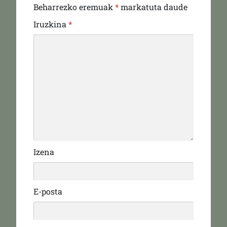
Beharrezko eremuak
*
markatuta daude
Iruzkina
*
Izena
E-posta