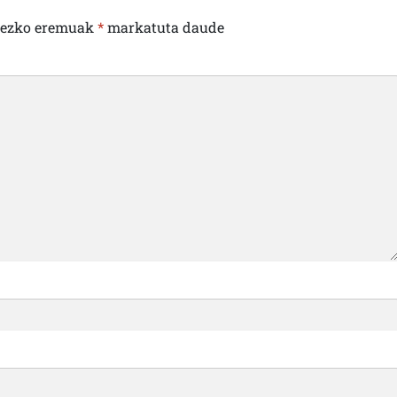
rezko eremuak
*
markatuta daude