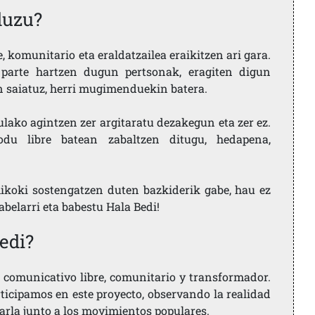
duzu?
 komunitario eta eraldatzailea eraikitzen ari gara.
parte hartzen dugun pertsonak, eragiten digun
en saiatuz, herri mugimenduekin batera.
ulako agintzen zer argitaratu dezakegun eta zer ez.
u libre batean zabaltzen ditugu, hedapena,
ikoki sostengatzen duten bazkiderik gabe, hau ez
labelarri eta babestu Hala Bedi!
edi?
comunicativo libre, comunitario y transformador.
rticipamos en este proyecto, observando la realidad
arla junto a los movimientos populares.