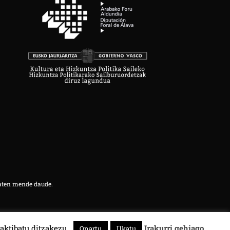
aten mende daude.
aktibatu ditzakezu.
Irakurri gehiago
Onartu
Ukatu