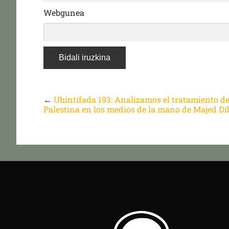
Webgunea
←
Uhintifada 193: Analizamos el tratamiento d
Palestina en los medios de la mano de Majed Di