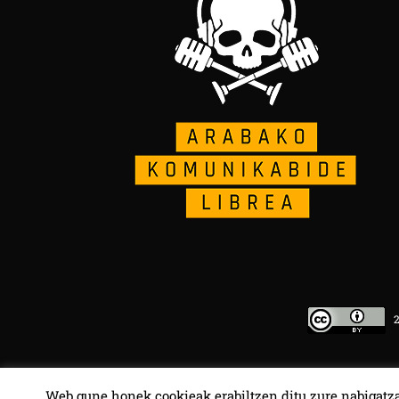
20
Web gune honek cookieak erabiltzen ditu zure nabigatza