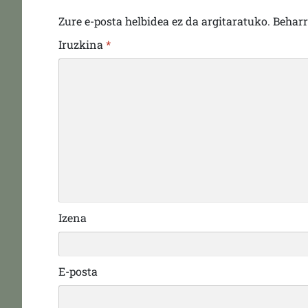
Zure e-posta helbidea ez da argitaratuko.
Behar
Iruzkina
*
Izena
E-posta