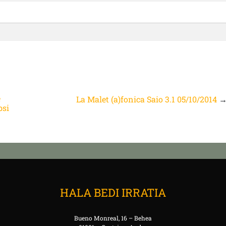
e
La Malet (a)fonica Saio 3.1 05/10/2014
bsi
HALA BEDI IRRATIA
Bueno Monreal, 16 – Behea