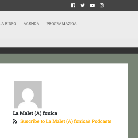
LA BIDEO
AGENDA
PROGRAMAZIOA
La Malet (A) fonica
Suscribe to La Malet (A) fonica's Podcasts