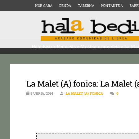
NOR GARA
DENDA
TABERNA
KONTAKTUA
SARR
Hala Bedi
>
Podcasts
>
Musika
>
lamaleta
>
La Mal
La Malet (A) fonica: La Malet (
9 URRIA, 2014
LA MALET (A) FONICA
0