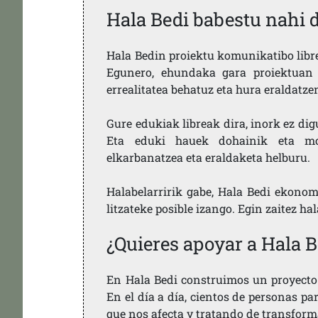
Hala Bedi babestu nahi 
Hala Bedin proiektu komunikatibo libre,
Egunero, ehundaka gara proiektuan 
errealitatea behatuz eta hura eraldatz
Gure edukiak libreak dira, inork ez dig
Eta eduki hauek dohainik eta mod
elkarbanatzea eta eraldaketa helburu.
Halabelarririk gabe, Hala Bedi ekonom
litzateke posible izango. Egin zaitez ha
¿Quieres apoyar a Hala B
En Hala Bedi construimos un proyecto 
En el día a día, cientos de personas pa
que nos afecta y tratando de transform