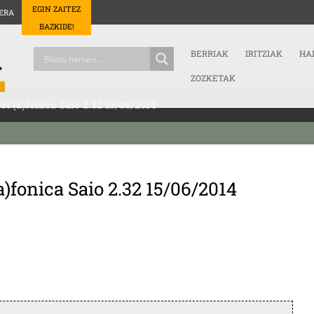
EGIN ZAITEZ
ERA
BAZKIDE!
BERRIAK
IRITZIAK
HA
ZOZKETAK
et (a)fonica Saio 2.32 15/06/2014
a)fonica Saio 2.32 15/06/2014