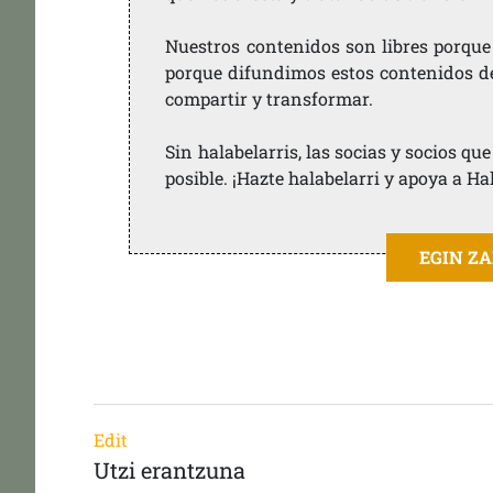
Nuestros contenidos son libres porque
porque difundimos estos contenidos de f
compartir y transformar.
Sin halabelarris, las socias y socios q
posible. ¡Hazte halabelarri y apoya a Ha
EGIN Z
Edit
Utzi erantzuna