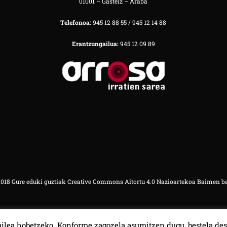
01001 – Gasteiz – Araba
Telefonoa:
945 12 88 55 / 945 12 14 88
Erantzungailua:
945 12 09 89
18 Gure eduki guztiak Creative Commons Aitortu 4.0 Nazioartekoa Baimen b
ilea hobetzeko. Konforme zagozela asumitzen dugu, bestela des
00:00
00:00