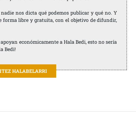
 nadie nos dicta qué podemos publicar y qué no. Y
orma libre y gratuita, con el objetivo de difundir,
ue apoyan económicamente a Hala Bedi, esto no sería
la Bedi!
AITEZ HALABELARRI