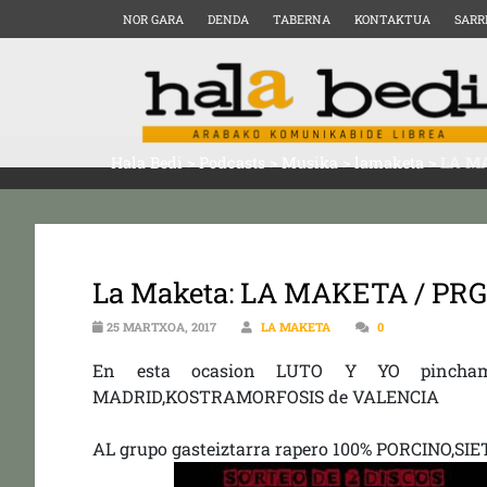
NOR GARA
DENDA
TABERNA
KONTAKTUA
SARR
Hala Bedi
>
Podcasts
>
Musika
>
lamaketa
>
LA MA
La Maketa: LA MAKETA / PRG.1
25 MARTXOA, 2017
LA MAKETA
0
En esta ocasion LUTO Y YO pincha
MADRID,KOSTRAMORFOSIS de VALENCIA
AL grupo gasteiztarra rapero 100% PORCINO,S