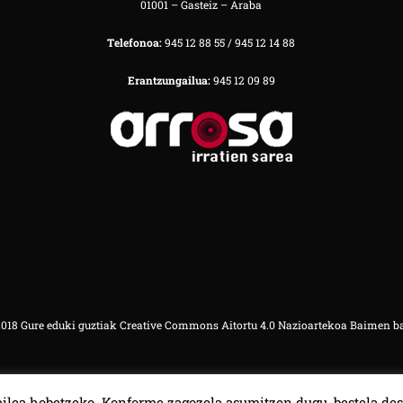
01001 – Gasteiz – Araba
Telefonoa:
945 12 88 55 / 945 12 14 88
Erantzungailua:
945 12 09 89
18 Gure eduki guztiak Creative Commons Aitortu 4.0 Nazioartekoa Baimen b
ilea hobetzeko. Konforme zagozela asumitzen dugu, bestela des