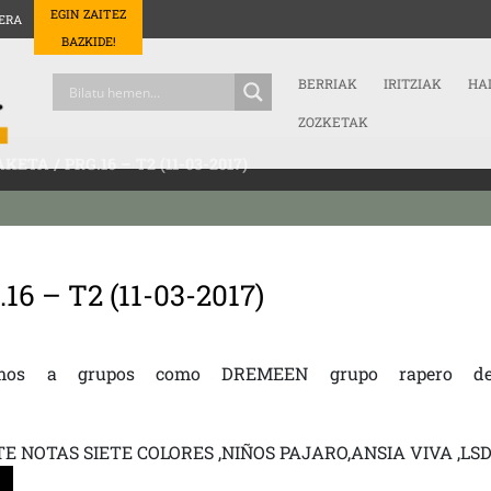
EGIN ZAITEZ
ERA
BAZKIDE!
BERRIAK
IRITZIAK
HA
ZOZKETAK
KETA / PRG.16 – T2 (11-03-2017)
6 – T2 (11-03-2017)
mos a grupos como DREMEEN grupo rapero d
IETE NOTAS SIETE COLORES ,NIÑOS PAJARO,ANSIA VIVA ,LS