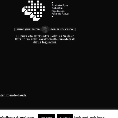
aten mende daude.
aktibatu ditzakezu.
Irakurri gehiago