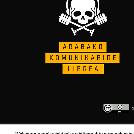
20
Web gune honek cookieak erabiltzen ditu zure nabigatza