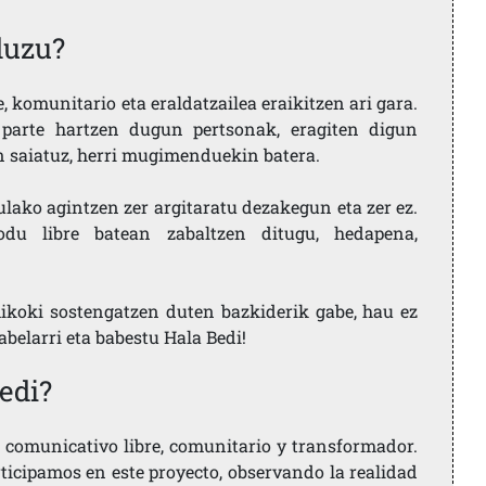
duzu?
 komunitario eta eraldatzailea eraikitzen ari gara.
parte hartzen dugun pertsonak, eragiten digun
en saiatuz, herri mugimenduekin batera.
ulako agintzen zer argitaratu dezakegun eta zer ez.
u libre batean zabaltzen ditugu, hedapena,
ikoki sostengatzen duten bazkiderik gabe, hau ez
labelarri eta babestu Hala Bedi!
edi?
comunicativo libre, comunitario y transformador.
rticipamos en este proyecto, observando la realidad