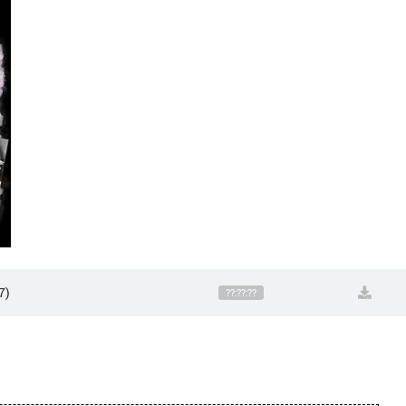
7)
??:??:??