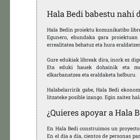
Hala Bedi babestu nahi 
Hala Bedin proiektu komunikatibo libre,
Egunero, ehundaka gara proiektuan 
errealitatea behatuz eta hura eraldatz
Gure edukiak libreak dira, inork ez dig
Eta eduki hauek dohainik eta mod
elkarbanatzea eta eraldaketa helburu.
Halabelarririk gabe, Hala Bedi ekonom
litzateke posible izango. Egin zaitez ha
¿Quieres apoyar a Hala B
En Hala Bedi construimos un proyecto 
En el día a día, cientos de personas pa