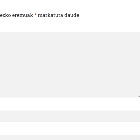
rezko eremuak
*
markatuta daude