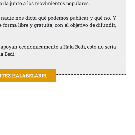
arla junto a los movimientos populares.
 nadie nos dicta qué podemos publicar y qué no. Y
orma libre y gratuita, con el objetivo de difundir,
ue apoyan económicamente a Hala Bedi, esto no sería
la Bedi!
AITEZ HALABELARRI