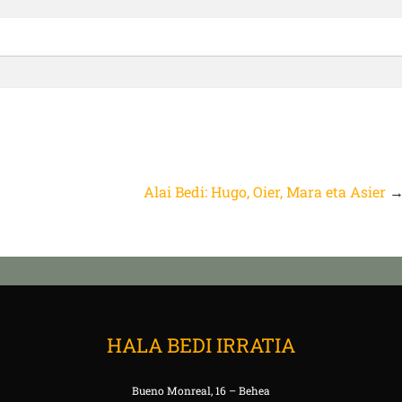
Alai Bedi: Hugo, Oier, Mara eta Asier
HALA BEDI IRRATIA
Bueno Monreal, 16 – Behea