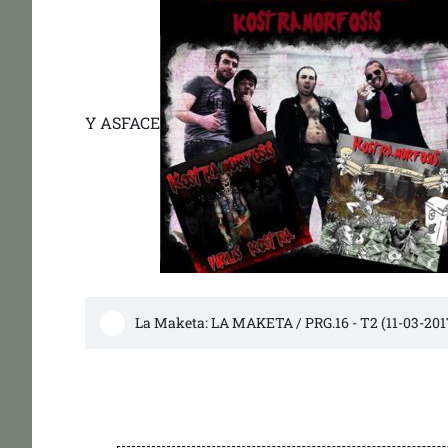
Y ASFACE
La Maketa: LA MAKETA / PRG.16 - T2 (11-03-201