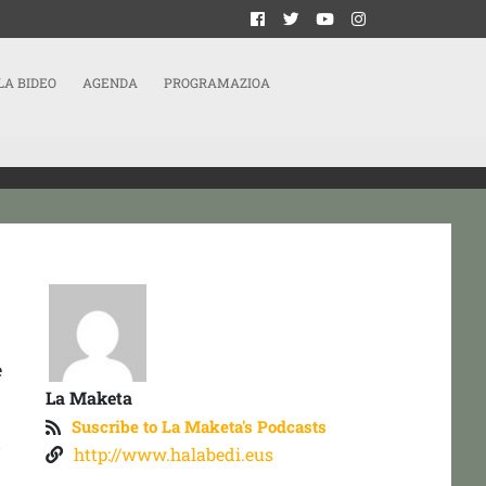
LA BIDEO
AGENDA
PROGRAMAZIOA
e
La Maketa
Suscribe to La Maketa's Podcasts
D
http://www.halabedi.eus