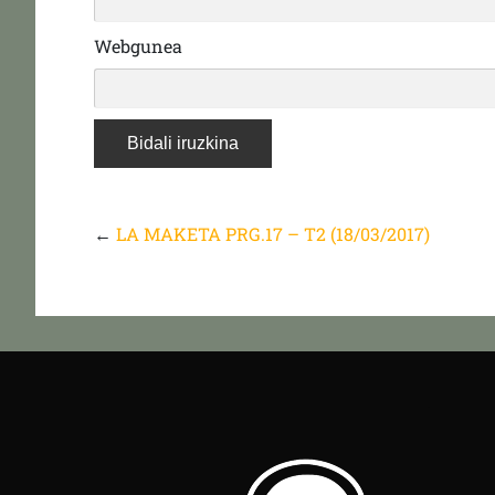
Webgunea
←
LA MAKETA PRG.17 – T2 (18/03/2017)