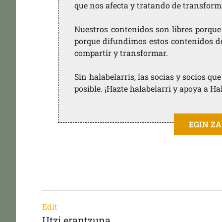
que nos afecta y tratando de transform
Nuestros contenidos son libres porque
porque difundimos estos contenidos de f
compartir y transformar.
Sin halabelarris, las socias y socios q
posible. ¡Hazte halabelarri y apoya a Ha
EGIN Z
Edit
Utzi erantzuna