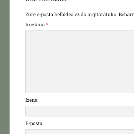
Zure e-posta helbidea ez da argitaratuko.
Behar
Iruzkina
*
Izena
E-posta