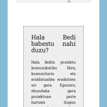
Hala Bedi
babestu nahi
duzu?
Hala Bedin proiektu
komunikatibo libre,
komunitario eta
eraldatzailea eraikitzen
ari gara. Egunero,
ehundaka gara
proiektuan parte
hartzen dugun