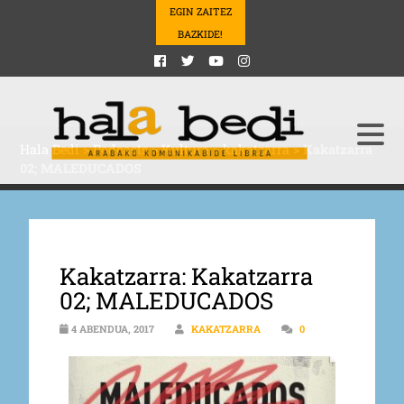
EGIN ZAITEZ
BAZKIDE!
Hala Bedi
>
Podcasts
>
Kultura
>
kakatzarra
>
Kakatzarra
02; MALEDUCADOS
Kakatzarra: Kakatzarra
02; MALEDUCADOS
4 ABENDUA, 2017
KAKATZARRA
0