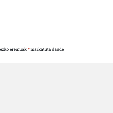
rezko eremuak
*
markatuta daude