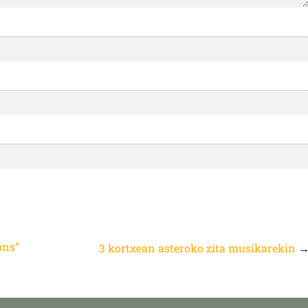
ons”
3 kortxean asteroko zita musikarekin