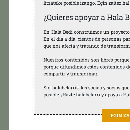
litzateke posible izango. Egin zaitez ha
¿Quieres apoyar a Hala B
En Hala Bedi construimos un proyecto 
En el día a día, cientos de personas pa
que nos afecta y tratando de transform
Nuestros contenidos son libres porque
porque difundimos estos contenidos de f
compartir y transformar.
Sin halabelarris, las socias y socios q
posible. ¡Hazte halabelarri y apoya a Ha
EGIN Z