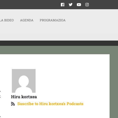
LA BIDEO
AGENDA
PROGRAMAZIOA
,
z
Hiru kortxea
Suscribe to Hiru kortxea's Podcasts
,