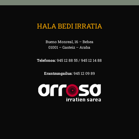
HALA BEDI IRRATIA
Bueno Monreal, 16 – Behea
01001 – Gasteiz – Araba
Telefonoa:
945 12 88 55 / 945 12 14 88
Erantzungailua:
945 12 09 89