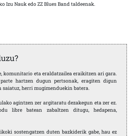
rako Izu Nauk edo ZZ Blues Band taldeenak.
duzu?
 komunitario eta eraldatzailea eraikitzen ari gara.
parte hartzen dugun pertsonak, eragiten digun
en saiatuz, herri mugimenduekin batera.
ulako agintzen zer argitaratu dezakegun eta zer ez.
u libre batean zabaltzen ditugu, hedapena,
ikoki sostengatzen duten bazkiderik gabe, hau ez