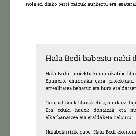
nola ez, disko berri batzuk aurkeztu ere, esate
Hala Bedi babestu nahi 
Hala Bedin proiektu komunikatibo libre,
Egunero, ehundaka gara proiektuan 
errealitatea behatuz eta hura eraldatz
Gure edukiak libreak dira, inork ez dig
Eta eduki hauek dohainik eta mod
elkarbanatzea eta eraldaketa helburu.
Halabelarririk gabe, Hala Bedi ekonom