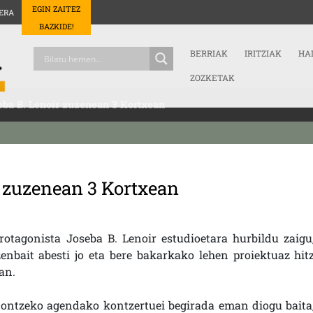
EGIN ZAITEZ
ERA
BAZKIDE!
BERRIAK
IRITZIAK
HA
ZOZKETAK
eba B. Lenoir zuzenean 3 Kortxean
r zuzenean 3 Kortxean
otagonista Joseba B. Lenoir estudioetara hurbildu zaigu
enbait abesti jo eta bere bakarkako lehen proiektuaz hit
uan.
nontzeko agendako kontzertuei begirada eman diogu baita