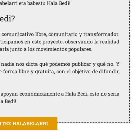
labelarri eta babestu Hala Bedi!
edi?
comunicativo libre, comunitario y transformador.
rticipamos en este proyecto, observando la realidad
arla junto a los movimientos populares.
 nadie nos dicta qué podemos publicar y qué no. Y
orma libre y gratuita, con el objetivo de difundir,
ue apoyan económicamente a Hala Bedi, esto no sería
la Bedi!
AITEZ HALABELARRI