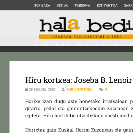
NOR GARA
DENDA
TABERNA
KONTAKTUA
SARR
Hala Bedi
>
Podcasts
>
Musika
>
hirukortxea
>
Jos
Hiru kortxea: Joseba B. Lenoi
29 EKAINA, 2012
HIRU KORTXEA
0
Horixe izan dugu aste honetako irratsaioan pr
gitarra, pedal eta gainontzekoekin zuzenean z
egitera. Hiru harribitxi utzi dizkigu abesti mod
Horretaz gain Euskal Herria Zuzenean eta gai