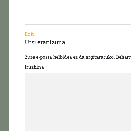
Edit
Utzi erantzuna
Zure e-posta helbidea ez da argitaratuko.
Behar
Iruzkina
*