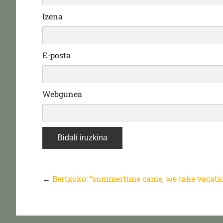
Izena
E-posta
Webgunea
←
Bertxoko: “summertime came, we take vacati