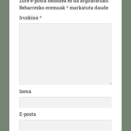
Zure e-posta helbidea ez da argitaratuko.
Beharrezko eremuak
*
markatuta daude
Iruzkina
*
Izena
E-posta