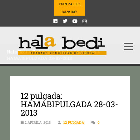
EGIN ZAITEZ
BAZKIDE!
Hala Bedi
>
Podcasts
>
Musika
>
pulgadas
>
HAMABIPULGADA 28-03-2013
12 pulgada:
HAMABIPULGADA 28-03-
2013
2 APIRILA, 2013
12 PULGADA
0