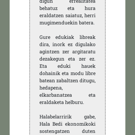
digun errealitatea
behatuz eta hura
eraldatzen saiatuz, herri
mugimenduekin batera.
Gure edukiak libreak
dira, inork ez digulako
agintzen zer argitaratu
dezakegun eta zer ez.
Eta eduki hauek
dohainik eta modu libre
batean zabaltzen ditugu,
hedapena,
elkarbanatzea eta
eraldaketa helburu.
Halabelarririk gabe,
Hala Bedi ekonomikoki
sostengatzen duten