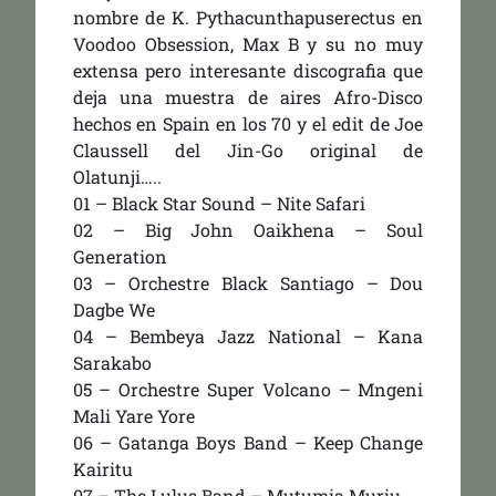
nombre de K. Pythacunthapuserectus en
Voodoo Obsession, Max B y su no muy
extensa pero interesante discografia que
deja una muestra de aires Afro-Disco
hechos en Spain en los 70 y el edit de Joe
Claussell del Jin-Go original de
Olatunji…..
01 – Black Star Sound – Nite Safari
02 – Big John Oaikhena – Soul
Generation
03 – Orchestre Black Santiago – Dou
Dagbe We
04 – Bembeya Jazz National – Kana
Sarakabo
05 – Orchestre Super Volcano – Mngeni
Mali Yare Yore
06 – Gatanga Boys Band – Keep Change
Kairitu
07 – The Lulus Band – Mutumia Muriu