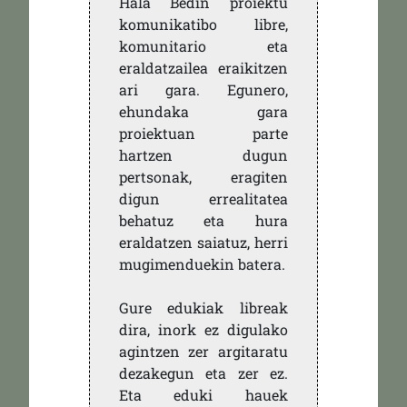
Hala Bedin proiektu
komunikatibo libre,
komunitario eta
eraldatzailea eraikitzen
ari gara. Egunero,
ehundaka gara
proiektuan parte
hartzen dugun
pertsonak, eragiten
digun errealitatea
behatuz eta hura
eraldatzen saiatuz, herri
mugimenduekin batera.
Gure edukiak libreak
dira, inork ez digulako
agintzen zer argitaratu
dezakegun eta zer ez.
Eta eduki hauek