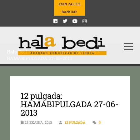
EGIN ZAITEZ
BAZKIDE!
Hala Bedi
>
Podcasts
>
Musika
>
pulgadas
>
HAMABIPULGADA 27-06-2013
12 pulgada:
HAMABIPULGADA 27-06-
2013
28 EKAINA, 2013
12 PULGADA
0