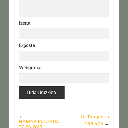
Izena
E-posta
Webgunea
←
La Tanguería
HAMABIPULGADA
29/06/13
→
27-06-2013