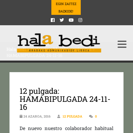
EGIN ZAITEZ
BAZKIDE!
Hala Bedi
>
Podcasts
>
Musika
>
pulgadas
>
HAMABIPULGADA 24-11-16
12 pulgada:
HAMABIPULGADA 24-11-
16
24 AZAROA, 2016
12 PULGADA
0
De nuevo nuestro colaborador habitual