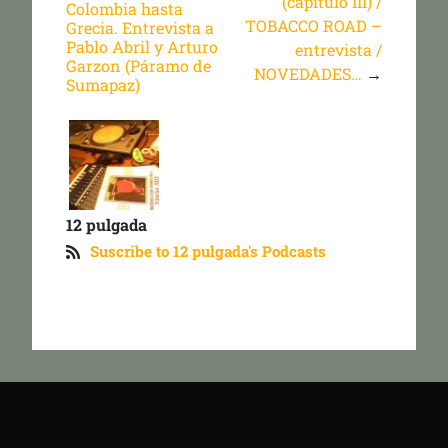
(capítulo III) /
Colombia hasta
TOBACCO ROAD –
Grecia. Entrevista a
Pablo Abril y Arturo
entrevista /
Garzon (Páramo de
NOVEDADES…
→
Sumapaz)
12 pulgada
Suscribe to 12 pulgada's Podcasts